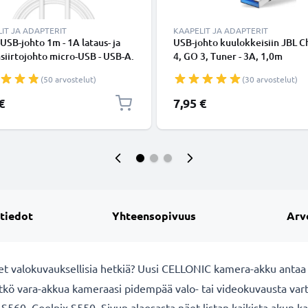
IT JA ADAPTERIT
KAAPELIT JA ADAPTERIT
USB-johto 1m - 1A lataus- ja
USB-johto kuulokkeisiin JBL C
siirtojohto micro-USB - USB-A.
4, GO 3, Tuner - 3A, 1,0m
inen PVC USB-kaapeli
latausjohto. Musta PVC USB-ka
(50 arvostelut)
(30 arvostelut)
€
7,95 €
 tiedot
Yhteensopivuus
Arv
et valokuvauksellisia hetkiä? Uusi CELLONIC
kamera-akku antaa 
itkö vara-akkua kameraasi pidempää valo- tai videokuvausta va
S560, Coolpix S550. Sivun alaosasta näet listan kaikista akun k