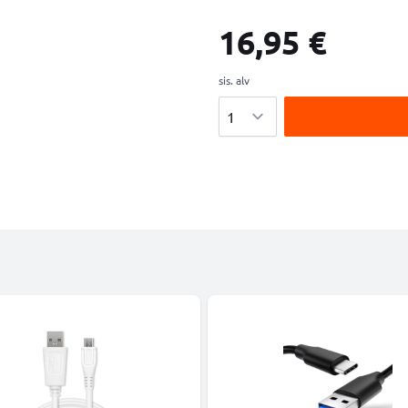
16,95 €
sis. alv
Määrä