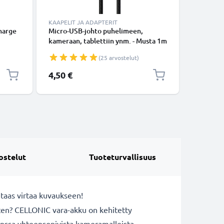
KAAPELIT JA ADAPTERIT
KAAPELIT
harge
Micro-USB-johto puhelimeen,
Mini USB 
kameraan, tablettiin ynm. - Musta 1m
tiedonsi
apeli
data- ja latausjohto 2A, USB-kaapeli
Musta PV
(25 arvostelut)
4,50 €
6,95 €
ostelut
Tuoteturvallisuus
taas virtaa kuvaukseen!
rten? CELLONIC vara-akku on kehitetty
anssa yhteensopivista kameramalleista.