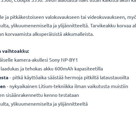
lle ja pitkäkestoiseen valokuvaukseen tai videokuvaukseen, myös
ululta, ylikuumenemiselta ja ylijännitteeltä. Tarvikeakku korva
kun korvaamista alkuperäisistä akkumalleista.
 vaihtoakku:
äiselle
kamera-akullesi Sony NP-BY1
 laadukas ja tehokas akku 600mAh kapasiteetilla
esta
- pitkä käyttöaika säästää hermoja pitkiltä lataustauoilta
een
- nykyaikainen Litium-tekniikka ilman vaikutusta muistiin
nen sisäänrakennettu kenno testataan
ulta, ylikuumenemiselta ja ylijännitteeltä