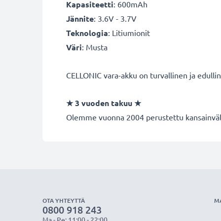
Kapasiteetti
: 600mAh
Jännite
: 3.6V - 3.7V
Teknologia
: Litiumionit
Väri
: Musta
CELLONIC vara-akku on turvallinen ja edulli
★
3 vuoden takuu
★
Olemme vuonna 2004 perustettu kansainvälin
OTA YHTEYTTÄ
M
0800 918 243
Ma - Pe: 11:00 - 22:00