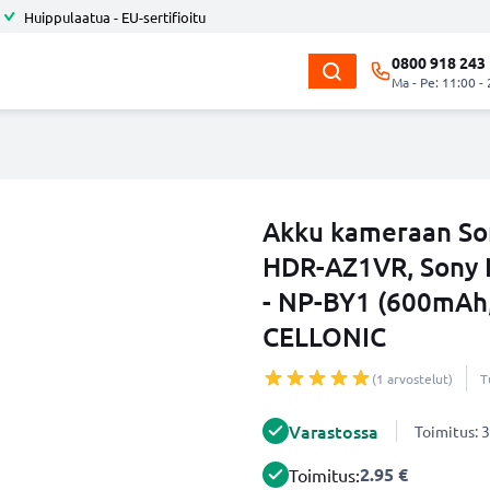
Huippulaatua - EU-sertifioitu
0800 918 243
Ma - Pe: 11:00 -
Akku kameraan So
HDR-AZ1VR, Sony 
- NP-BY1 (600mAh,
CELLONIC
(1 arvostelut)
T
Varastossa
Toimitus: 3
2.95 €
Toimitus: