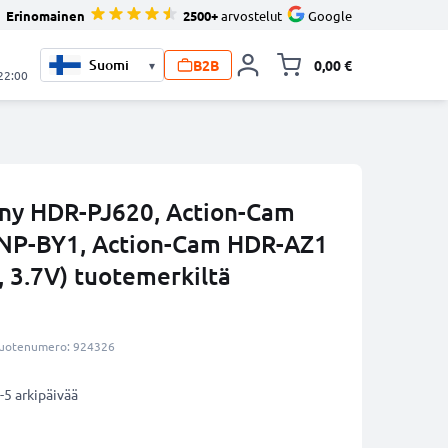
Erinomainen
2500+
arvostelut
Google
B2B
0,00 €
▾
Vaihda miniva
 22:00
ny HDR-PJ620, Action-Cam
NP-BY1, Action-Cam HDR-AZ1
 3.7V) tuotemerkiltä
uotenumero: 924326
-5 arkipäivää