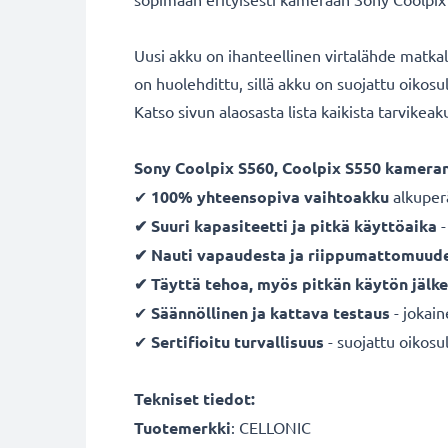
Uusi akku on ihanteellinen virtalähde matka
on huolehdittu, sillä akku on suojattu oikos
Katso sivun alaosasta lista kaikista tarvikea
Sony Coolpix S560, Coolpix S550 kameran
✔
100% yhteensopiva vaihtoakku
alkuper
✔ Suuri kapasiteetti ja pitkä käyttöaika
-
✔ Nauti vapaudesta ja riippumattomuud
✔ Täyttä tehoa, myös pitkän käytön jälk
✔
Säännöllinen ja kattava testaus
- jokai
✔
Sertifioitu turvallisuus
- suojattu oikosul
Tekniset tiedot:
Tuotemerkki
:
CELLONIC