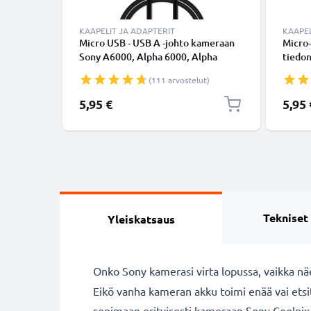
KAAPELIT JA ADAPTERIT
KAAPEL
Micro USB - USB A -johto kameraan
Micro-
Sony A6000, Alpha 6000, Alpha
tiedon
6400, A6600, A5100, Alpha 7, A7s II,
Valko
(111 arvostelut)
Alpha 7R II, Alpha 7 II, HX400V -
Musta 1m, nopea 1A, PVC-
5,95 €
5,95 
kamerajohto Sony VMC-MD4,
tuotemerkiltä CELLONIC
Tekniset
Yleiskatsaus
Onko Sony kamerasi virta lopussa, vaikka nä
Eikö vanha kameran akku toimi enää vai ets
sopimaan erityisesti kameraan Sony Coolpix 