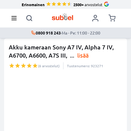
Erinomainen
2500+
arvostelut
0800 918 243
·
Ma - Pe: 11:00 - 22:00
Akku kameraan Sony A7 IV, Alpha 7 IV,
A6700, A6600, A7S III,
...
lisää
(6 arvostelut)
Tuotenumero: 923271