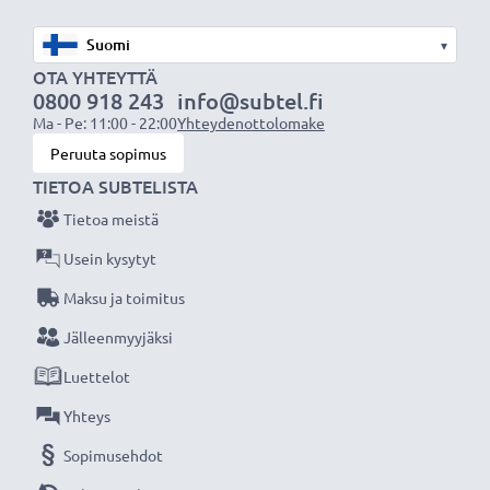
alkuperäiseen laturiisi
▾
OTA YHTEYTTÄ
0800 918 243
info@subtel.fi
Ma - Pe: 11:00 - 22:00
Yhteydenottolomake
Huomio:
Maksimaalisen akun suorituskyvyn,
Peruuta sopimus
tehokkuuden ja käyttöiän varmistamiseksi lataa akku
TIETOA SUBTELISTA
täyteen ennen ensimmäistä käyttökertaa.
Tietoa meistä
Jokainen CELLONIC tarvikeakkumme testataan
Usein kysytyt
tarkasti parhaan suorituskyvyn ja pitkäkestoisen
Maksu ja toimitus
tehokkuuden varmistamiseksi. Tilaa nyt, 3 vuoden
Jälleenmyyjäksi
takuu!
Luettelot
Yhteys
Sopimusehdot