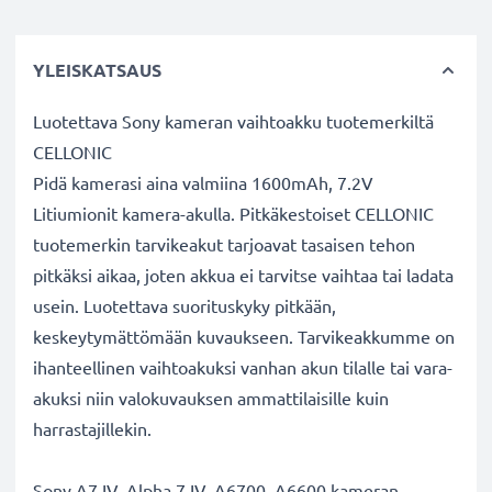
YLEISKATSAUS
Luotettava Sony kameran vaihtoakku tuotemerkiltä
CELLONIC
Pidä kamerasi aina valmiina 1600mAh, 7.2V
Litiumionit kamera-akulla. Pitkäkestoiset CELLONIC
tuotemerkin tarvikeakut tarjoavat tasaisen tehon
pitkäksi aikaa, joten akkua ei tarvitse vaihtaa tai ladata
usein. Luotettava suorituskyky pitkään,
keskeytymättömään kuvaukseen. Tarvikeakkumme on
ihanteellinen vaihtoakuksi vanhan akun tilalle tai vara-
akuksi niin valokuvauksen ammattilaisille kuin
harrastajillekin.
Sony A7 IV, Alpha 7 IV, A6700, A6600 kameran