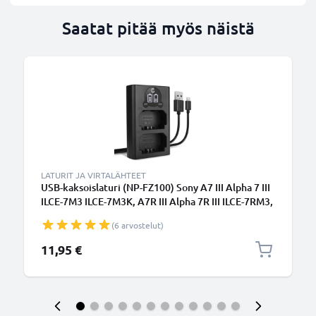
Saatat pitää myös näistä
LATURIT JA VIRTALÄHTEET
USB-kaksoislaturi (NP-FZ100) Sony A7 III Alpha 7 III
ILCE-7M3 ILCE-7M3K, A7R III Alpha 7R III ILCE-7RM3,
A9 Alpha 9 ILCE-9-laitteille + 1m + USB Kaapeli
(6 arvostelut)
valmistajalta CELLONIC
11,95 €