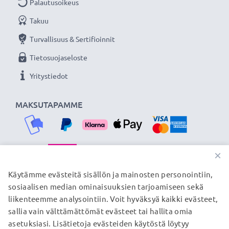
Palautusoikeus
Takuu
Turvallisuus & Sertifioinnit
Tietosuojaseloste
Yritystiedot
MAKSUTAPAMME
×
TOIMITUSKUMPPANIMME
Käytämme evästeitä sisällön ja mainosten personointiin,
sosiaalisen median ominaisuuksien tarjoamiseen sekä
liikenteemme analysointiin. Voit hyväksyä kaikki evästeet,
sallia vain välttämättömät evästeet tai hallita omia
© subtel.fi 2026
asetuksiasi. Lisätietoja evästeiden käytöstä löytyy
Kaikki hinnat sisältävät arvonlisäveron, mutta ei