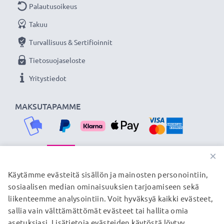
Palautusoikeus
1 x metallilasta/metallinostin
1 x SIM-kortin poistotyökalu
Takuu
1 x plektra
Turvallisuus & Sertifioinnit
1 x teippi/näyttötarra (mitat n. 50 x 28 mm)
Tietosuojaseloste
Yritystiedot
★
3 vuoden takuu
★
Olemme vuonna 2004 perustettu kansainvälinen
MAKSUTAPAMME
verkkokauppa, joka tarjoaa laadukkaita tuotteita, ja
siksi tarjoamme 36 kuukauden takuun!
×
TOIMITUSKUMPPANIMME
Käytämme evästeitä sisällön ja mainosten personointiin,
sosiaalisen median ominaisuuksien tarjoamiseen sekä
liikenteemme analysointiin. Voit hyväksyä kaikki evästeet,
sallia vain välttämättömät evästeet tai hallita omia
© subtel.fi 2026
asetuksiasi. Lisätietoja evästeiden käytöstä löytyy
Kaikki hinnat sisältävät arvonlisäveron, mutta ei