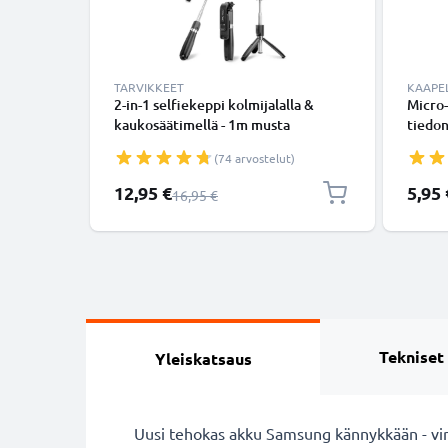
TARVIKKEET
KAAPEL
2-in-1 selfiekeppi kolmijalalla &
Micro-
kaukosäätimellä - 1m musta
tiedon
ulosvedettävä selfiekeppi ja
Valko
(74 arvostelut)
kokoontaitettava kolmijalka
bluetooth-kaukosäätimellä
Erikoishinta
12,95 €
5,95 
Normaali hinta
16,95 €
puhelimelle ja kameralle - iPhonelle,
GoProlle, Androidille ynm.
Tekniset
Yleiskatsaus
Uusi tehokas akku Samsung kännykkään - virt