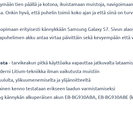
mään tien päällä ja kotona, ikuistamaan muistoja, navigoimaa
Onkin hyvä, että puhelin toimii koko ajan ja että siinä on turva
pimaan erityisesti kännykkään Samsung Galaxy S7. Sivun alaosa
kapuhelimen akku antaa virtaa päivittäin sekä kevyempään että
sta
- tarvikeakun pitkä käyttöaika vapauttaa jatkuvalta lataamis
erni Litium-tekniikka ilman vaikutusta muistiin
sululta, ylikuumenemiselta ja ylijännitteeltä
ainen kenno testataan erikseen laadun varmistamiseksi
kännykän alkuperäisen akun EB-BG930ABA, EB-BG930ABE (katso 