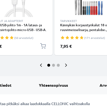
IT JA ADAPTERIT
TARVIKKEET
USB-johto 1m - 1A lataus- ja
Kännykän korjaustyökalut 18 o
siirtojohto micro-USB - USB-A.
ruuvimeisselisarja, pentalobe-,
inen PVC USB-kaapeli
ristikärkiruuvimeisseli, muoviv
(50 arvostelut)
(171 arvostelut)
imukuppi, pinsetit ja tarra -
älypuhelimen avaustyökalut
€
7,95 €
tarkkuustyöhön
 tiedot
Yhteensopivuus
Arv
aa pitkäksi aikaa laadukkaalla CELLONIC vaihtoakulla