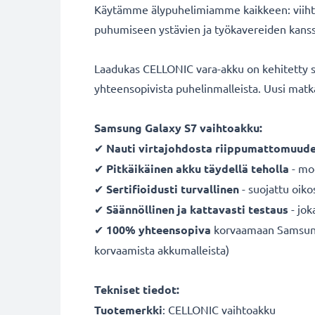
Käytämme älypuhelimiamme kaikkeen: viihty
puhumiseen ystävien ja työkavereiden kanssa. 
Laadukas CELLONIC vara-akku on kehitetty so
yhteensopivista puhelinmalleista. Uusi mat
Samsung Galaxy S7 vaihtoakku:
✔
Nauti virtajohdosta
riippumattomuude
✔
Pitkäikäinen
akku
täydellä teholla
- mod
✔
Sertifioidusti turvallinen
- suojattu oiko
✔
Säännöllinen ja kattavasti testaus
- jok
✔
100% yhteensopiva
korvaamaan Samsung 
korvaamista akkumalleista)
Tekniset tiedot:
Tuotemerkki
:
CELLONIC vaihtoakku