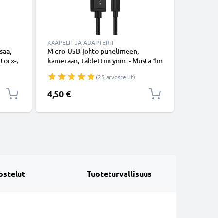
KAAPELIT JA ADAPTERIT
TARVIKKE
saa,
Micro-USB-johto puhelimeen,
Käsivarsi
 torx-,
kameraan, tablettiin ynm. - Musta 1m
vedenpit
ipu,
data- ja latausjohto 2A, USB-kaapeli
käsivarte
(25 arvostelut)
avaimill
4,50 €
8,95 €
ostelut
Tuoteturvallisuus