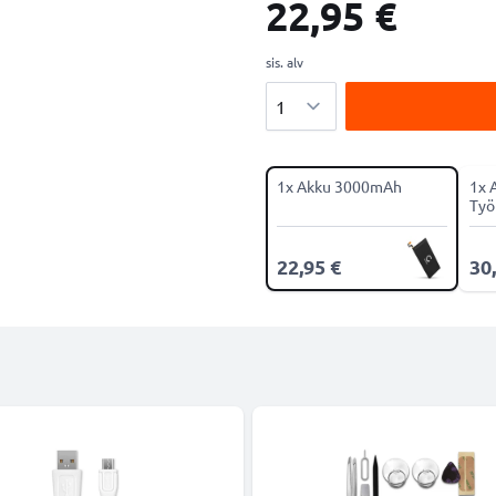
22,95 €
sis. alv
Määrä
1x Akku 3000mAh
1x 
Työ
22,95 €
30