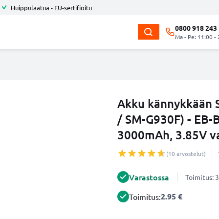
Huippulaatua - EU-sertifioitu
0800 918 243
Ma - Pe: 11:00 -
Akku kännykkään 
/ SM-G930F) - EB
3000mAh, 3.85V v
(10 arvostelut)
Varastossa
Toimitus: 3
2.95 €
Toimitus: