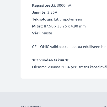
Kapasiteetti
: 3000mAh
Jännite
: 3.85V
Teknologia
: Litiumpolymeeri
Mitat
: 87.90 x 38.75 x 4.90 mm
Väri
: Musta
CELLONIC vaihtoakku - laatua edulliseen hin
★
3 vuoden takuu
★
Olemme vuonna 2004 perustettu kansainvälin