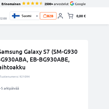
Erinomainen
2500+
arvostelut
Google
B2B
0,00 €
▾
Vaihda miniva
 22:00
Samsung Galaxy S7 (SM-G930
-BG930ABA, EB-BG930ABE,
aihtoakku
Tuotenumero: 921094
-5 arkipäivää