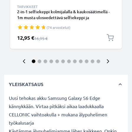
TARVIKKEET
2-in-1 selfiekeppi kolmijalalla & kaukosäätimellä -
1m musta ulosvedettävä selfiekeppi ja
kokoontaitettava kolmijalka bluetooth-
(74 arvostelut)
kaukosäätimellä puhelimelle ja kameralle -
iPhonelle, GoProlle, Androidille ynm.
Erikoishinta
12,95 €
Normaali hinta
16,95 €
YLEISKATSAUS
Uusi tehokas akku Samsung Galaxy S6 Edge
kännykkään. Virtaa pitkäksi aikaa laadukkaalla
CELLONIC vaihtoakulla + mukana älypuhelimen
työkalusarja
Käytämme älypuhelimiamme lähes kaikkeen. Onkin