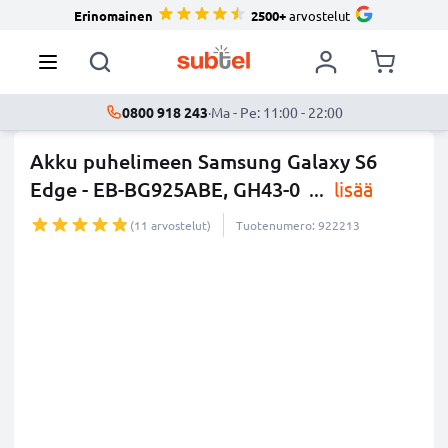
Erinomainen
2500+
arvostelut
0800 918 243
·
Ma - Pe: 11:00 - 22:00
Akku puhelimeen Samsung Galaxy S6
Edge - EB-BG925ABE, GH43-0
...
lisää
(11 arvostelut)
Tuotenumero: 922213