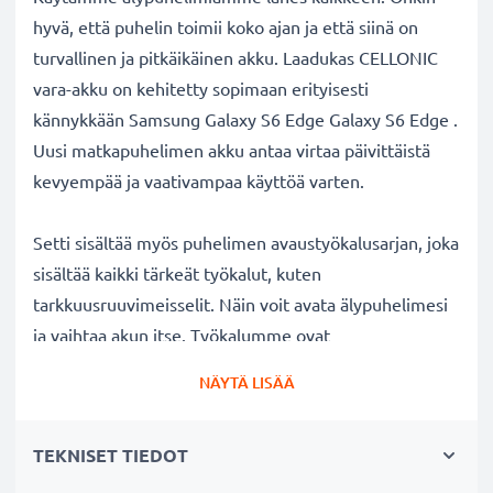
hyvä, että puhelin toimii koko ajan ja että siinä on
turvallinen ja pitkäikäinen akku. Laadukas CELLONIC
vara-akku on kehitetty sopimaan erityisesti
kännykkään Samsung Galaxy S6 Edge Galaxy S6 Edge .
Uusi matkapuhelimen akku antaa virtaa päivittäistä
kevyempää ja vaativampaa käyttöä varten.
Setti sisältää myös puhelimen avaustyökalusarjan, joka
sisältää kaikki tärkeät työkalut, kuten
tarkkuusruuvimeisselit. Näin voit avata älypuhelimesi
ja vaihtaa akun itse. Työkalumme ovat
ruostumattomia ja saat niistä hyvän otteen.
NÄYTÄ LISÄÄ
Vaihtamalla puhelimesi akun lisäät sen käyttöikää. Nyt
akku + puhelimen avaustyökalut edullisessa setissä!
TEKNISET TIEDOT
Vaihtoakulla pidennät kännykän käyttöikää: