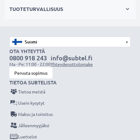
Valitse CELLONIC, etkä tingi laadusta. Tilaa nyt!
TUOTETURVALLISUUS
▾
OTA YHTEYTTÄ
0800 918 243
info@subtel.fi
Ma - Pe: 11:00 - 22:00
Yhteydenottolomake
Peruuta sopimus
TIETOA SUBTELISTA
Tietoa meistä
Usein kysytyt
Maksu ja toimitus
Jälleenmyyjäksi
Luettelot