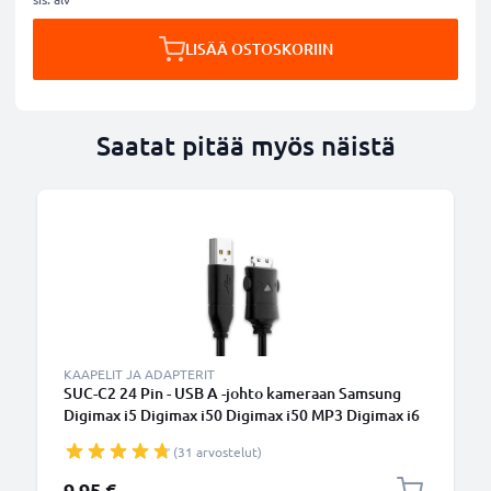
LISÄÄ OSTOSKORIIN
Saatat pitää myös näistä
KAAPELIT JA ADAPTERIT
SUC-C2 24 Pin - USB A -johto kameraan Samsung
Digimax i5 Digimax i50 Digimax i50 MP3 Digimax i6
Digimax i6 PMP Digimax L50 Digimax L73 Digimax
(31 arvostelut)
L80 Digimax S700 Digimax V5000 i7 i70 i70S i85 L70
L730 L74 Wide L830 L83T NV10 - Musta 1.5m, nopea
9,95 €