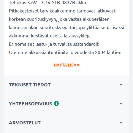
Tehokas 3.6V - 3.7V SLB-0837B akku
Pitkäkestoiset tarvikeakkumme tarjoavat jatkuvasti
korkean suorituskyvyn, joka vastaa alkuperäisen
kameran akun suorituskykyä tai jopa ylittää sen. Lisäksi
akkumme kestävät useita lataussyklejä.
Erinomaiset laatu- ja turvallisuusstandardit
Olemme akkuasiantuntijoita jo vuodesta 2004 lähtien.
Kaikki akkumme testataan tarkasti, jotta ne täyttävät
NÄYTÄ LISÄÄ
kokonaan korkeimmat EU-standardit ja enemmänkin -
siksi akuillamme on 3 vuoden takuu.
TEKNISET TIEDOT
Tärkeä lisä valokuvaajaan kameralaukkuun
Kameran tarvikeakkumme on luotettava virtalähde
pitkäaikaiseen valokuvaukseen tai videokuvaukseen.
YHTEENSOPIVUUS
Se sopii erinomaisesti vaihtoakuksi alkuperäisen akun
sijaan tai vara-akuksi niin ammattilaisille kuin
ARVOSTELUT
harrastajillekin.