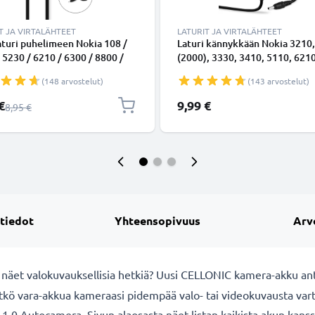
T JA VIRTALÄHTEET
LATURIT JA VIRTALÄHTEET
turi puhelimeen Nokia 108 /
Laturi kännykkään Nokia 3210
 5230 / 6210 / 6300 / 8800 /
(2000), 3330, 3410, 5110, 6210
70 / N95 / E71 / Asha 300 - 5V,
6230, 6310, 6310i, 8210, 8310,
(148 arvostelut)
(143 arvostelut)
 0.5A / 500mA,
8850 - 2.5W, 0.5A / 500mA, 1.
nsytytinlaturin johto 1.1m
latausjohto, laturi
shinta
€
9,99 €
Normaali hinta
8,95 €
 tiedot
Yhteensopivuus
Arv
a näet valokuvauksellisia hetkiä? Uusi CELLONIC
kamera-akku ant
itkö vara-akkua kameraasi pidempää valo- tai videokuvausta va
1.0 Autocamera. Sivun alaosasta näet listan kaikista akun kans