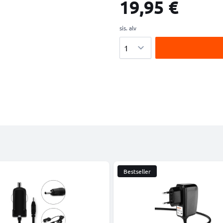
19,95 €
sis. alv
Määrä
Bestseller