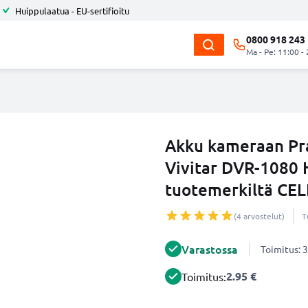
Huippulaatua - EU-sertifioitu
0800 918 243
Ma - Pe: 11:00 -
Akku kameraan Pr
Vivitar DVR-1080 
tuotemerkiltä CE
(4 arvostelut)
T
Varastossa
Toimitus: 3
2.95 €
Toimitus: