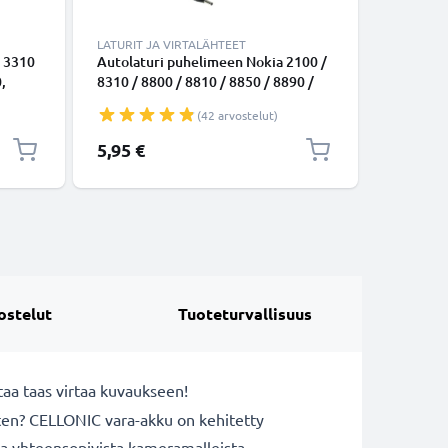
LATURIT JA VIRTALÄHTEET
TARVIKKE
, 3310
Autolaturi puhelimeen Nokia 2100 /
2-in-1 se
,
8310 / 8800 / 8810 / 8850 / 8890 /
kaukosää
 8810,
8910 / 8910i / 9110 - 5V, 2.5W, 0.5A /
ulosvedet
(42 arvostelut)
4m
500mA, tupakansytytinlaturin johto
kokoonta
1.5m
bluetoot
Erikoishi
5,95 €
12,95 €
puhelimel
GoProlle
ostelut
Tuoteturvallisuus
aa taas virtaa kuvaukseen!
rten? CELLONIC vara-akku on kehitetty
sa yhteensopivista kameramalleista.