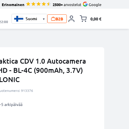
Erinomainen
2500+
arvostelut
Google
B2B
0,00 €
▾
Vaihda miniva
 22:00
aktica CDV 1.0 Autocamera
HD - BL-4C (900mAh, 3.7V)
LLONIC
uotenumero: 913376
-5 arkipäivää