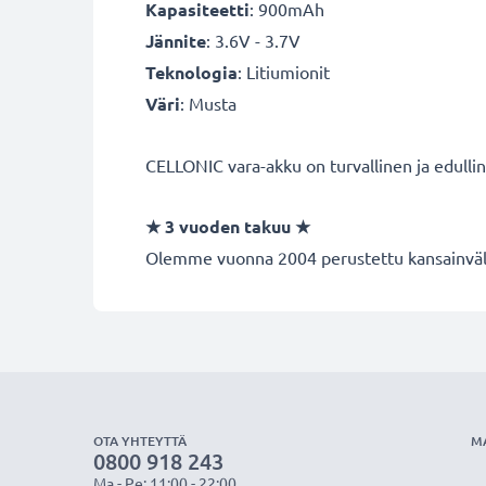
Kapasiteetti
: 900mAh
Jännite
: 3.6V - 3.7V
Teknologia
: Litiumionit
Väri
: Musta
CELLONIC vara-akku on turvallinen ja edulli
★
3 vuoden takuu
★
Olemme vuonna 2004 perustettu kansainvälin
OTA YHTEYTTÄ
M
0800 918 243
Ma - Pe: 11:00 - 22:00