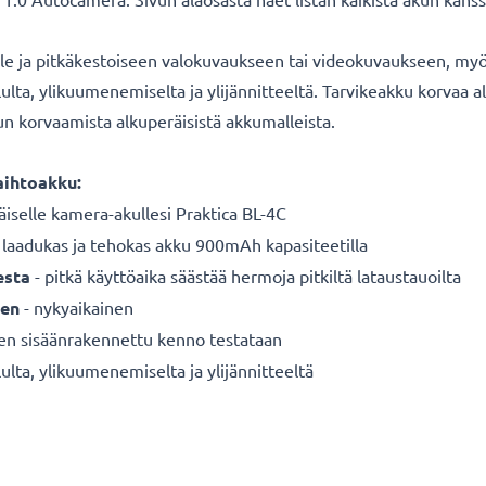
lle ja pitkäkestoiseen valokuvaukseen tai videokuvaukseen, myös
ululta, ylikuumenemiselta ja ylijännitteeltä. Tarvikeakku korvaa
kun korvaamista alkuperäisistä akkumalleista.
aihtoakku:
äiselle
kamera-akullesi Praktica BL-4C
 laadukas ja tehokas akku 900mAh kapasiteetilla
esta
- pitkä käyttöaika säästää hermoja pitkiltä lataustauoilta
een
- nykyaikainen
nen sisäänrakennettu kenno testataan
ulta, ylikuumenemiselta ja ylijännitteeltä