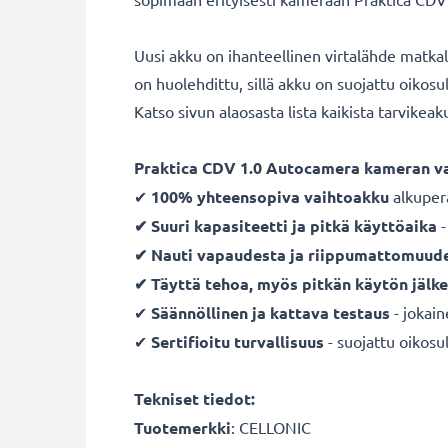
Uusi akku on ihanteellinen virtalähde matka
on huolehdittu, sillä akku on suojattu oikos
Katso sivun alaosasta lista kaikista tarvikea
Praktica CDV 1.0 Autocamera kameran v
✔
100% yhteensopiva vaihtoakku
alkuper
✔ Suuri kapasiteetti ja pitkä käyttöaika
-
✔ Nauti vapaudesta ja riippumattomuud
✔ Täyttä tehoa, myös pitkän käytön jälk
✔
Säännöllinen ja kattava testaus
- jokai
✔
Sertifioitu turvallisuus
- suojattu oikosul
Tekniset tiedot:
Tuotemerkki
:
CELLONIC