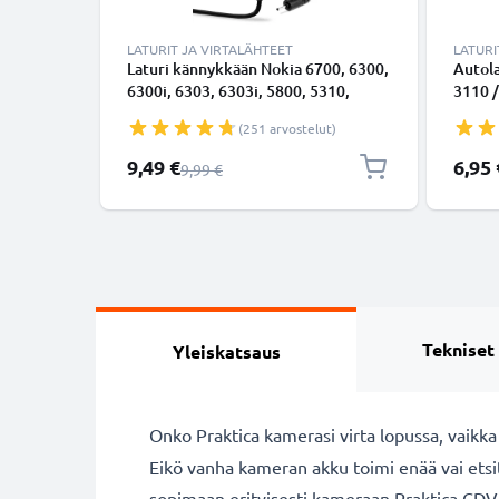
LATURIT JA VIRTALÄHTEET
LATURI
Laturi kännykkään Nokia 6700, 6300,
Autola
6300i, 6303, 6303i, 5800, 5310,
3110 /
3110, E90, E72, E71, N73, N70, N8 -
N8 / N
(251 arvostelut)
2.5W, 0.5A / 500mA, 1.10m
2.5W,
latausjohto, laturi
tupaka
Erikoishinta
Erikoi
9,49 €
6,95 
Normaali hinta
9,99 €
Tekniset
Yleiskatsaus
Onko Praktica kamerasi virta lopussa, vaikk
Eikö vanha kameran akku toimi enää vai ets
sopimaan erityisesti kameraan Praktica CDV 