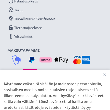
Palautusoikeus
Takuu
Turvallisuus & Sertifioinnit
Tietosuojaseloste
Yritystiedot
MAKSUTAPAMME
×
TOIMITUSKUMPPANIMME
Käytämme evästeitä sisällön ja mainosten personointiin,
sosiaalisen median ominaisuuksien tarjoamiseen sekä
liikenteemme analysointiin. Voit hyväksyä kaikki evästeet,
sallia vain välttämättömät evästeet tai hallita omia
© subtel.fi 2026
asetuksiasi. Lisätietoja evästeiden käytöstä löytyy
Kaikki hinnat sisältävät arvonlisäveron, mutta ei