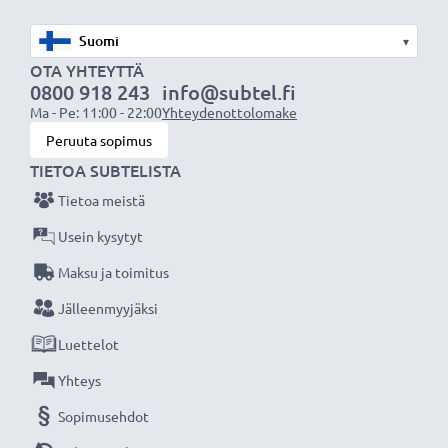
Tuotemerkki
: CELLONIC vaihtoakku
käsikonsoliin/pelikonsolin ohjaimeen
▾
Teknologia:
Litiumpolymeeri
OTA YHTEYTTÄ
0800 918 243
info@subtel.fi
Kapasiteetti:
3600mAh
Ma - Pe: 11:00 - 22:00
Yhteydenottolomake
Jännite:
3.6V - 3.7V
Peruuta sopimus
Mitat:
74.50 x 66.90 x 4.70mm
TIETOA SUBTELISTA
Väri:
Musta
Tietoa meistä
CELLONIC vaihtoakku - korkeaa laatua edulliseen
Usein kysytyt
hintaan.
Maksu ja toimitus
Jälleenmyyjäksi
★
3 vuoden takuu
★
Luettelot
Olemme vuonna 2004 perustettu kansainvälinen
verkkokauppa, joka tarjoaa laadukkaita tuotteita, ja
Yhteys
siksi tarjoamme 36 kuukauden takuun!
Sopimusehdot