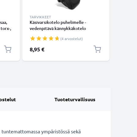
TARVIKKEET
DEFAULT 
saa,
Käsivarsikotelo puhelimelle -
subtel M
 torx-,
vedenpitävä kännykkäkotelo
matkapuh
ipu,
käsivarteen vetoketjulla, tasku
tabletill
(4 arvostelut)
avaimille, aukko kuulokejohdolle
kaiuttime
- 1A / 1
8,95 €
9,95 €
ostelut
Tuoteturvallisuus
n tuntemattomassa ympäristössä sekä