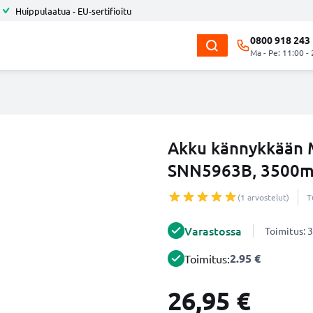
Huippulaatua - EU-sertifioitu
0800 918 243
Ma - Pe: 11:00 -
Akku kännykkään M
SNN5963B, 3500mA
(1 arvostelut)
T
Varastossa
Toimitus: 3
2.95 €
Toimitus:
26,95 €