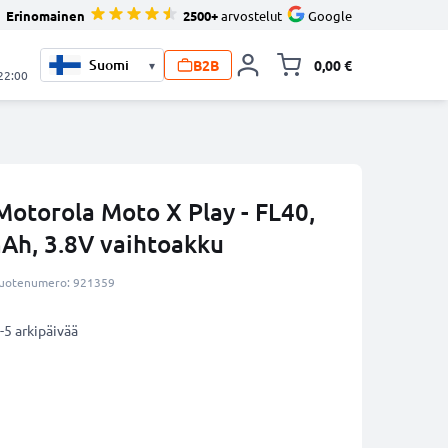
Erinomainen
2500+
arvostelut
Google
B2B
0,00 €
▾
Vaihda miniva
 22:00
otorola Moto X Play - FL40,
h, 3.8V vaihtoakku
uotenumero: 921359
-5 arkipäivää