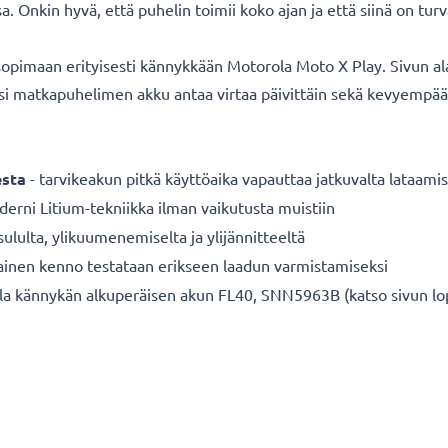
Onkin hyvä, että puhelin toimii koko ajan ja että siinä on turva
pimaan erityisesti kännykkään Motorola Moto X Play. Sivun alao
usi matkapuhelimen akku antaa virtaa päivittäin sekä kevyempä
sta
- tarvikeakun pitkä käyttöaika vapauttaa jatkuvalta lataamis
erni Litium-tekniikka ilman vaikutusta muistiin
sululta, ylikuumenemiselta ja ylijännitteeltä
ainen kenno testataan erikseen laadun varmistamiseksi
 kännykän alkuperäisen akun FL40, SNN5963B (katso sivun lopus