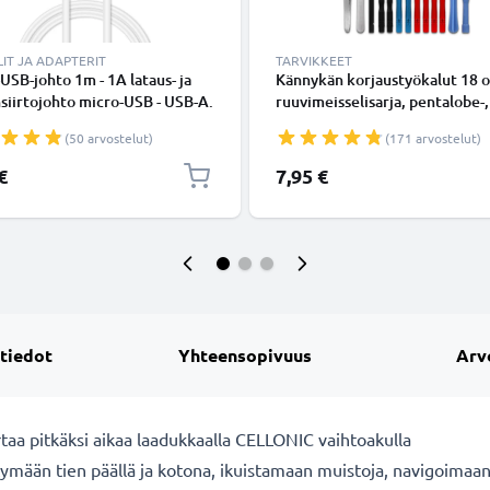
IT JA ADAPTERIT
TARVIKKEET
USB-johto 1m - 1A lataus- ja
Kännykän korjaustyökalut 18 o
siirtojohto micro-USB - USB-A.
ruuvimeisselisarja, pentalobe-,
inen PVC USB-kaapeli
ristikärkiruuvimeisseli, muoviv
(50 arvostelut)
(171 arvostelut)
imukuppi, pinsetit ja tarra -
älypuhelimen avaustyökalut
€
7,95 €
tarkkuustyöhön
 tiedot
Yhteensopivuus
Arv
taa pitkäksi aikaa laadukkaalla CELLONIC vaihtoakulla
mään tien päällä ja kotona, ikuistamaan muistoja, navigoimaa