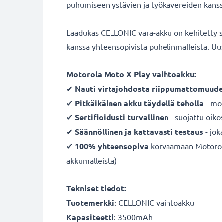
puhumiseen ystävien ja työkavereiden kanssa. 
Laadukas CELLONIC vara-akku on kehitetty so
kanssa yhteensopivista puhelinmalleista. U
Motorola Moto X Play vaihtoakku:
✔
Nauti virtajohdosta
riippumattomuude
✔
Pitkäikäinen
akku
täydellä teholla
- mod
✔
Sertifioidusti turvallinen
- suojattu oiko
✔
Säännöllinen ja kattavasti testaus
- jok
✔
100% yhteensopiva
korvaamaan Motorola
akkumalleista)
Tekniset tiedot:
Tuotemerkki
:
CELLONIC vaihtoakku
Kapasiteetti
: 3500mAh