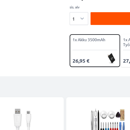
sis. alv
Määrä
1x Akku 3500mAh
1x 
Työ
26,95 €
27