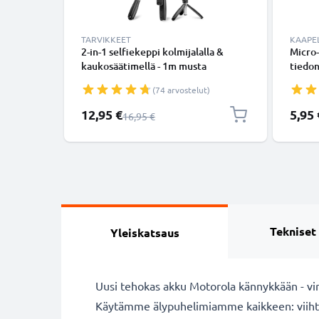
TARVIKKEET
KAAPEL
2-in-1 selfiekeppi kolmijalalla &
Micro-
kaukosäätimellä - 1m musta
tiedon
ulosvedettävä selfiekeppi ja
Valko
(74 arvostelut)
kokoontaitettava kolmijalka
bluetooth-kaukosäätimellä
Erikoishinta
12,95 €
5,95 
Normaali hinta
16,95 €
puhelimelle ja kameralle - iPhonelle,
GoProlle, Androidille ynm.
Tekniset
Yleiskatsaus
Uusi tehokas akku Motorola kännykkään - vir
Käytämme älypuhelimiamme kaikkeen: viihty