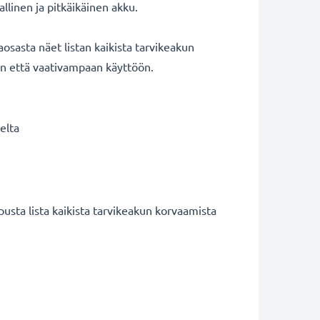
llinen ja pitkäikäinen akku.
sasta näet listan kaikista tarvikeakun
än että vaativampaan käyttöön.
elta
ta lista kaikista tarvikeakun korvaamista