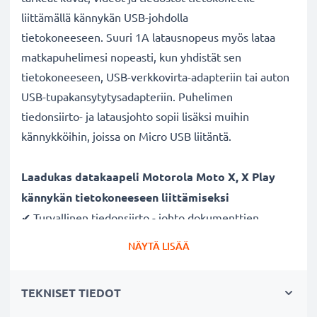
liittämällä kännykän USB-johdolla
tietokoneeseen. Suuri 1A latausnopeus myös lataa
matkapuhelimesi nopeasti, kun yhdistät sen
tietokoneeseen, USB-verkkovirta-adapteriin tai auton
USB-tupakansytytysadapteriin. Puhelimen
tiedonsiirto- ja latausjohto sopii lisäksi muihin
kännykköihin, joissa on Micro USB liitäntä.
Laadukas datakaapeli Motorola Moto X, X Play
kännykän tietokoneeseen liittämiseksi
✔ Turvallinen tiedonsiirto - johto dokumenttien,
kuvien, videoiden ja musiikin turvalliseen
NÄYTÄ LISÄÄ
tietokoneelle siirtämiseen
✔ Ohjelmistopäivitykset - suuren tietomäärän siirto
TEKNISET TIEDOT
suurella 480 MBit/s - USB 2.0 nopeudella
✔ Nopea tiedonsiirto - tiedonsiirtokaapeli uusimmalla