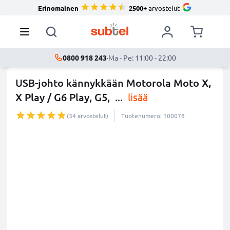
Erinomainen
2500+
arvostelut
0800 918 243
·
Ma - Pe: 11:00 - 22:00
USB-johto kännykkään Motorola Moto X,
X Play / G6 Play, G5,
...
lisää
(34 arvostelut)
Tuotenumero: 100078