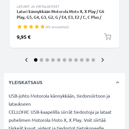
LATURIT JA VIRTALÄHTEET
Laturi kännykkään Motorola Moto X, X Play / G6
Play, G5, G4, G3, G2, G / E4, E3, E2 / C, C Plus /
RAZR - 5W, 1A / 1000mA, 1.1m latausjohto, laturi
(45 arvostelut)
9,95 €
YLEISKATSAUS
USB-johto Motorola kännykkään, tiedonsiirtoon ja
lataukseen
CELLONIC USB-kaapelilla siirrät tiedostoja ja lataat
puhelimen Motorola Moto X, X Play. Voit siirtää
tärkeät kuvat, videot ja tiedostot tietokoneelle