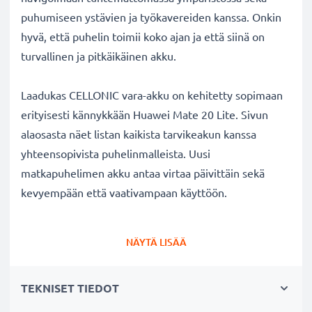
puhumiseen ystävien ja työkavereiden kanssa. Onkin
hyvä, että puhelin toimii koko ajan ja että siinä on
turvallinen ja pitkäikäinen akku.
Laadukas CELLONIC vara-akku on kehitetty sopimaan
erityisesti kännykkään Huawei Mate 20 Lite. Sivun
alaosasta näet listan kaikista tarvikeakun kanssa
yhteensopivista puhelinmalleista. Uusi
matkapuhelimen akku antaa virtaa päivittäin sekä
kevyempään että vaativampaan käyttöön.
Huawei Mate 20 Lite vaihtoakku:
NÄYTÄ LISÄÄ
✔
Nauti virtajohdosta
riippumattomuudesta
-
tarvikeakun pitkä käyttöaika vapauttaa jatkuvalta
TEKNISET TIEDOT
lataamiselta
✔
Pitkäikäinen
akku
täydellä teholla
- moderni ✔