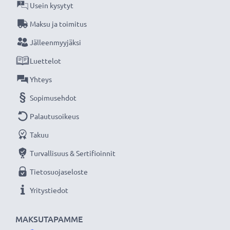
Väri
: Musta
Usein kysytyt
Maksu ja toimitus
CELLONIC vaihtoakku - laatua edulliseen hintaan.
Jälleenmyyjäksi
Luettelot
★
3 vuoden takuu
★
Olemme vuonna 2004 perustettu kansainvälinen
Yhteys
verkkokauppa, joka tarjoaa laadukkaita tuotteita, ja
Sopimusehdot
siksi tarjoamme 36 kuukauden takuun!
Palautusoikeus
Takuu
Turvallisuus & Sertifioinnit
Tietosuojaseloste
Yritystiedot
MAKSUTAPAMME