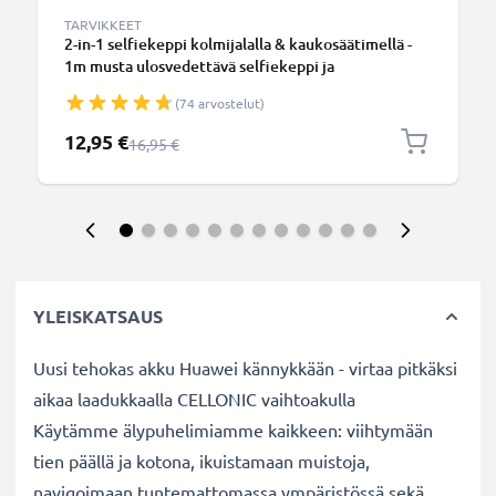
TARVIKKEET
2-in-1 selfiekeppi kolmijalalla & kaukosäätimellä -
1m musta ulosvedettävä selfiekeppi ja
kokoontaitettava kolmijalka bluetooth-
(74 arvostelut)
kaukosäätimellä puhelimelle ja kameralle -
iPhonelle, GoProlle, Androidille ynm.
Erikoishinta
12,95 €
Normaali hinta
16,95 €
YLEISKATSAUS
Uusi tehokas akku Huawei kännykkään - virtaa pitkäksi
aikaa laadukkaalla CELLONIC vaihtoakulla
Käytämme älypuhelimiamme kaikkeen: viihtymään
tien päällä ja kotona, ikuistamaan muistoja,
navigoimaan tuntemattomassa ympäristössä sekä