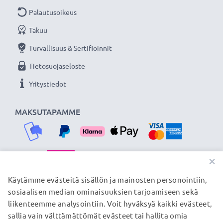
Palautusoikeus
Takuu
Turvallisuus & Sertifioinnit
Tietosuojaseloste
Yritystiedot
MAKSUTAPAMME
×
TOIMITUSKUMPPANIMME
Käytämme evästeitä sisällön ja mainosten personointiin,
sosiaalisen median ominaisuuksien tarjoamiseen sekä
liikenteemme analysointiin. Voit hyväksyä kaikki evästeet,
sallia vain välttämättömät evästeet tai hallita omia
© subtel.fi 2026