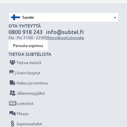
Valitse CELLONIC, etkä tingi laadusta. Tilaa nyt!
▾
OTA YHTEYTTÄ
0800 918 243
info@subtel.fi
Ma - Pe: 11:00 - 22:00
Yhteydenottolomake
Peruuta sopimus
TIETOA SUBTELISTA
Tietoa meistä
Usein kysytyt
Maksu ja toimitus
Jälleenmyyjäksi
Luettelot
Yhteys
Sopimusehdot