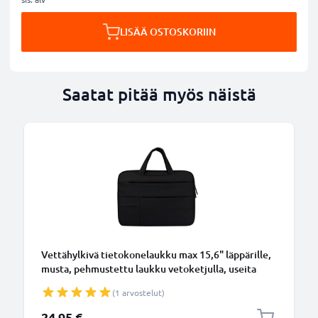
LISÄÄ OSTOSKORIIN
Saatat pitää myös näistä
Vettähylkivä tietokonelaukku max 15,6" läppärille,
musta, pehmustettu laukku vetoketjulla, useita
lisätaskuja
(1 arvostelut)
24,95 €