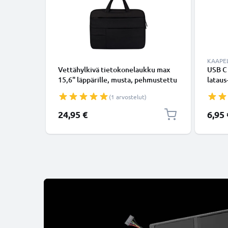
KAAPEL
Vettähylkivä tietokonelaukku max
USB C
15,6" läppärille, musta, pehmustettu
lataus
laukku vetoketjulla, useita
USB C 
(1 arvostelut)
lisätaskuja
USB-k
24,95 €
6,95 