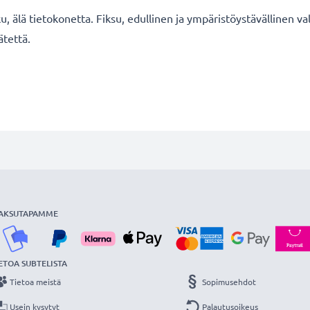
u, älä tietokonetta. Fiksu, edullinen ja ympäristöystävällinen 
ätettä.
AKSUTAPAMME
ETOA SUBTELISTA
Tietoa meistä
Sopimusehdot
Usein kysytyt
Palautusoikeus