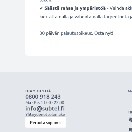
✔
Säästä rahaa ja ympäristöä
- Vaihda akk
kierrättämällä ja vähentämällä tarpeetonta j
30 päivän palautusoikeus. Osta nyt!
OTA YHTEYTTÄ
M
0800 918 243
Ma - Pe: 11:00 - 22:00
info@subtel.fi
TI
Yhteydenottolomake
Peruuta sopimus