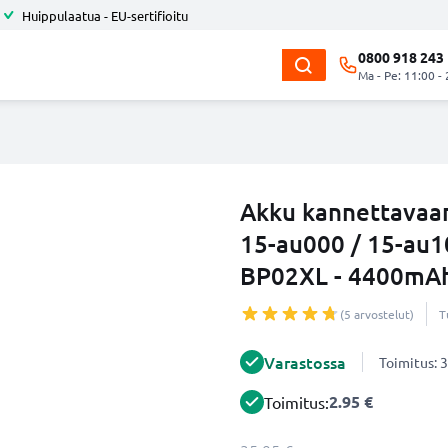
Huippulaatua - EU-sertifioitu
0800 918 243
Ma - Pe: 11:00 -
Akku kannettavaan
15-au000 / 15-au1
BP02XL - 4400mAh
(5 arvostelut)
T
Varastossa
Toimitus: 3
2.95 €
Toimitus: