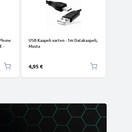
iPhone
USB Kaapeli varten - 1m Datakaapeli,
USB C Ty
E -
Musta
lataus- j
to.
USB C Ty
USB-kaap
4,95 €
2,95 €