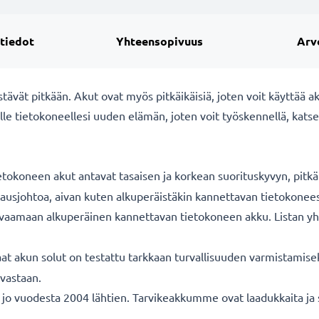
 tiedot
Yhteensopivuus
Arv
ät pitkään. Akut ovat myös pitkäikäisiä, joten voit käyttää akku
e tietokoneellesi uuden elämän, joten voit työskennellä, katsel
okoneen akut antavat tasaisen ja korkean suorituskyvyn, pitkän
tausjohtoa, aivan kuten alkuperäistäkin kannettavan tietokonee
vaamaan alkuperäinen kannettavan tietokoneen akku. Listan yht
at akun solut on testattu tarkkaan turvallisuuden varmistamiseks
 vastaan.
 vuodesta 2004 lähtien. Tarvikeakkumme ovat laadukkaita ja ser