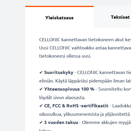
Tekniset
Yleiskatsaus
CELLONIC kannettavan tietokoneen akut kestäv
Uusi CELLONIC vaihtoakku antaa kannettavall
tietokoneesi ollessa uusi.
✔
Suorituskyky
- CELLONIC kannettavan tiet
eliniän. Käytä läppäriäsi pidempään ilman la
✔
Yhteensopivuus 100 %
- Suunniteltu kor
löydät sivun alaosasta.
✔
CE, FCC & RoHS -sertifikaatit
- Laadukka
oikosulkua, ylikuumenemista ja ylijännitettä
✔
3 vuoden takuu
- Olemme akkujen myyjä jo
takuu.