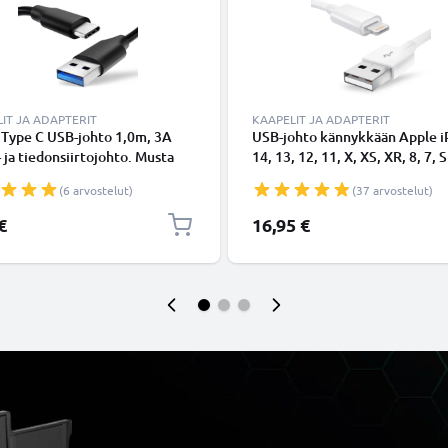
IT JA ADAPTERIT
KAAPELIT JA ADAPTERIT
 Type C USB-johto 1,0m, 3A
USB-johto kännykkään Apple 
- ja tiedonsiirtojohto. Musta
14, 13, 12, 11, X, XS, XR, 8, 7, S
Type C - USB C Type C PVC
Lightning 8 Pin, , 1m latausjoh
(6 arvostelut)
(37 arvostelut)
aapeli
Valkoinen datakaapeli
€
16,95 €