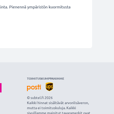
valinta. Pienennä ympäristön kuormitusta
TOIMITUSKUMPPANIMME
© subtel.fi 2026
Kaikki hinnat sisältävät arvonlisäveron,
mutta ei toimituskuluja. Kaikki
sivuillamme mainitut tavaramerkit ovat