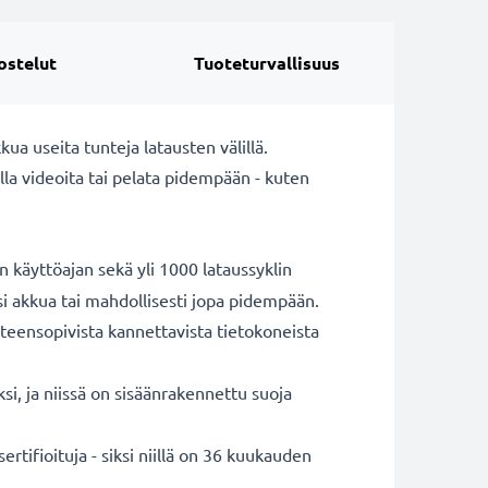
ostelut
Tuoteturvallisuus
a useita tunteja latausten välillä.
la videoita tai pelata pidempään - kuten
 käyttöajan sekä yli 1000 lataussyklin
si akkua tai mahdollisesti jopa pidempään.
eensopivista kannettavista tietokoneista
i, ja niissä on sisäänrakennettu suoja
tifioituja - siksi niillä on 36 kuukauden