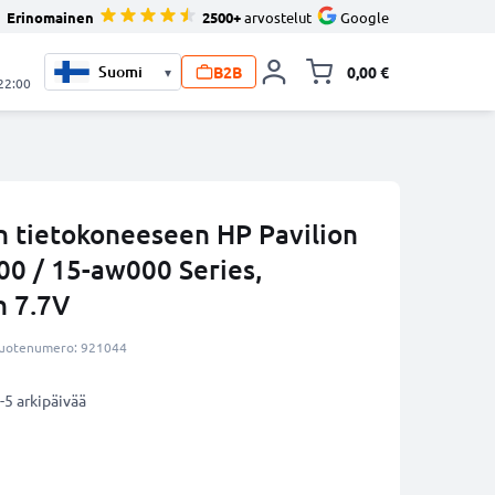
Erinomainen
2500+
arvostelut
Google
B2B
0,00 €
▾
Vaihda miniva
 22:00
 tietokoneeseen HP Pavilion
00 / 15-aw000 Series,
 7.7V
uotenumero: 921044
-5 arkipäivää