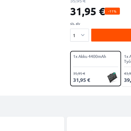
35,95 €
31,95 €
-11%
sis. alv
Määrä
1x Akku 4400mAh
1x 
Työ
35,95 €
43,9
31,95 €
39