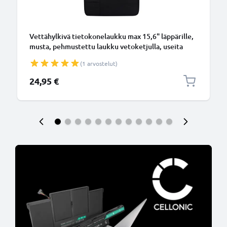
Vettähylkivä tietokonelaukku max 15,6" läppärille,
musta, pehmustettu laukku vetoketjulla, useita
lisätaskuja
(1 arvostelut)
24,95 €