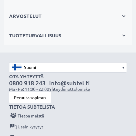
Kestävä valinta
Jos läppärisi akku on heikko, vaihda akku, älä laitettasi.
ARVOSTELUT
Fiksumpi, edullisempi ja ympäristöystävällisempi
valinta. Näin säästät rahaa ja pienennät
TUOTETURVALLISUUS
ympäristöjalanjälkeäsi. Akkumme sopii erinomaisesti
vaihtoakuksi alkuperäisen akun sijaan tai myös vara-
akuksi.
Valitse CELLONIC, etkä tingi laadusta. Tilaa nyt!
▾
OTA YHTEYTTÄ
0800 918 243
info@subtel.fi
Ma - Pe: 11:00 - 22:00
Yhteydenottolomake
Peruuta sopimus
TIETOA SUBTELISTA
Tietoa meistä
Usein kysytyt