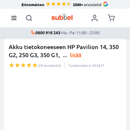
Erinomainen
2500+
arvostelut
0800 918 243
·
Ma - Pe: 11:00 - 22:00
Akku tietokoneeseen HP Pavilion 14, 350
G2, 250 G3, 350 G1,
...
lisää
(29 arvostelut)
Tuotenumero: 922627