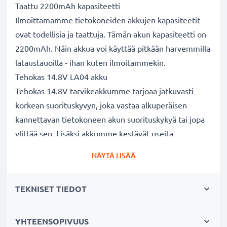
Taattu 2200mAh kapasiteetti
Ilmoittamamme tietokoneiden akkujen kapasiteetit
ovat todellisia ja taattuja. Tämän akun kapasiteetti on
2200mAh. Näin akkua voi käyttää pitkään harvemmilla
lataustauoilla - ihan kuten ilmoitammekin.
Tehokas 14.8V LA04 akku
Tehokas 14.8V tarvikeakkumme tarjoaa jatkuvasti
korkean suorituskyvyn, joka vastaa alkuperäisen
kannettavan tietokoneen akun suorituskykyä tai jopa
ylittää sen. Lisäksi akkumme kestävät useita
lataussyklejä.
NÄYTÄ LISÄÄ
Erinomaiset laatu- ja turvallisuusstandardit
Olemme akkuasiantuntijoita jo vuodesta 2004 lähtien.
TEKNISET TIEDOT
Kaikki akkumme testataan tarkasti, jotta ne täyttävät
kokonaan korkeimmat EU-standardit ja enemmänkin -
siksi akuillamme on 3 vuoden takuu.
YHTEENSOPIVUUS