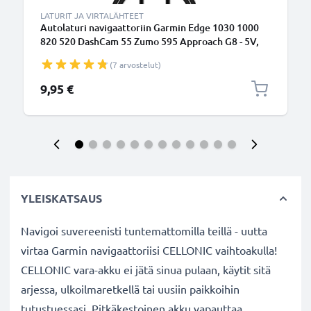
LATURIT JA VIRTALÄHTEET
Autolaturi navigaattoriin Garmin Edge 1030 1000
820 520 DashCam 55 Zumo 595 Approach G8 - 5V,
5W, 1A, tupakansytytinlaturin johto 1.1m
(7 arvostelut)
9,95 €
YLEISKATSAUS
Navigoi suvereenisti tuntemattomilla teillä - uutta
virtaa Garmin navigaattoriisi CELLONIC vaihtoakulla!
CELLONIC vara-akku ei jätä sinua pulaan, käytit sitä
arjessa, ulkoilmaretkellä tai uusiin paikkoihin
tutustuessasi. Pitkäkestoinen akku vapauttaa