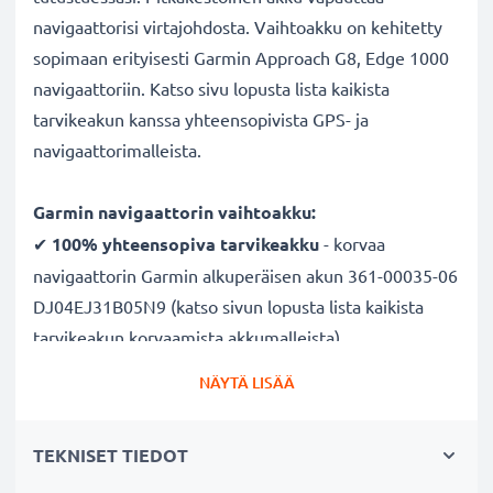
navigaattorisi virtajohdosta. Vaihtoakku on kehitetty
sopimaan erityisesti Garmin Approach G8, Edge 1000
navigaattoriin. Katso sivu lopusta lista kaikista
tarvikeakun kanssa yhteensopivista GPS- ja
navigaattorimalleista.
Garmin navigaattorin vaihtoakku:
✔
100% yhteensopiva
tarvikeakku
- korvaa
navigaattorin Garmin alkuperäisen akun 361-00035-06
DJ04EJ31B05N9 (katso sivun lopusta lista kaikista
tarvikeakun korvaamista akkumalleista)
✔
Pitkä käyttöaika
- laadukas ja tehokas akku, suuri
NÄYTÄ LISÄÄ
1050mAh kapasiteetti
✔
Nauti navigoinnista ilman virtajohtoa
- pitkä
TEKNISET TIEDOT
käyttöaika vapauttaa lataustauoilta