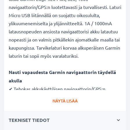
navigaattorin/GPS:n luotettavasti ja turvallisesti. Laturi
Micro USB liitännällä on suojattu oikosululta,
ylikuumenemiselta ja ylijännitteeltä. 1A / 1000mA
latausnopeuden ansiosta navigaattorisi akku latautuu
nopeasti ja on valmis pitkällekin ajomatkalle maalla tai
kaupungissa. Tarvikelaturi korvaa alkuperäisen Garmin
laturin tai sopii myös varalaturiksi.
Nauti vapaudesta Garmin navigaattorin täydellä
akulla
✔ Tehokas akkukäyttöisen navigaattorin/GPS:n
verkkovirtalaturi Micro USB liitännällä
NÄYTÄ LISÄÄ
✔ Nopea lataus - navigaattorin pikalaturi suurella
latausnopeudella ja lyhyellä latausajalla
TEKNISET TIEDOT
✔ Pieni ja kevyt - sopii myös matkalaturiksi reissuun