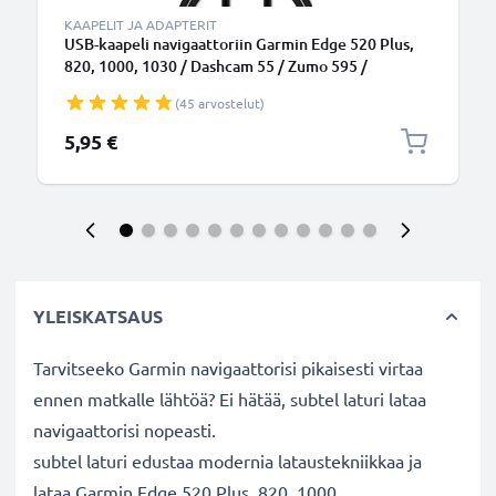
KAAPELIT JA ADAPTERIT
USB-kaapeli navigaattoriin Garmin Edge 520 Plus,
820, 1000, 1030 / Dashcam 55 / Zumo 595 /
Approach / Dezl 760 - 1A, 1m latausjohto. Musta
(45 arvostelut)
PVC kaapeli
5,95 €
YLEISKATSAUS
Tarvitseeko Garmin navigaattorisi pikaisesti virtaa
ennen matkalle lähtöä? Ei hätää, subtel laturi lataa
navigaattorisi nopeasti.
subtel laturi edustaa modernia lataustekniikkaa ja
lataa Garmin Edge 520 Plus, 820, 1000