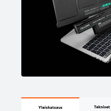
Tekniset
Yleiskatsaus