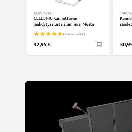
TARVIKKEET
TARVI
CELLONIC Kannettavan
Kannet
jäähdytysalusta alumiinia, Musta
säädet
(1 arvostelut)
42,95 €
30,9