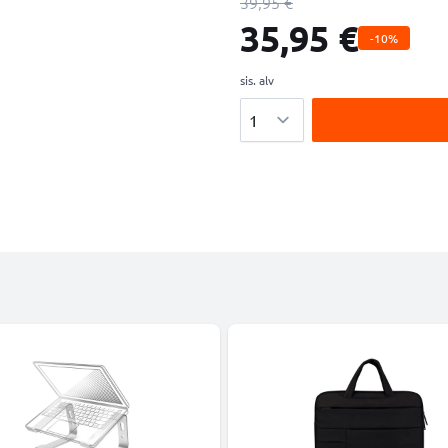
39,95 €
35,95 €
-10%
sis. alv
Määrä