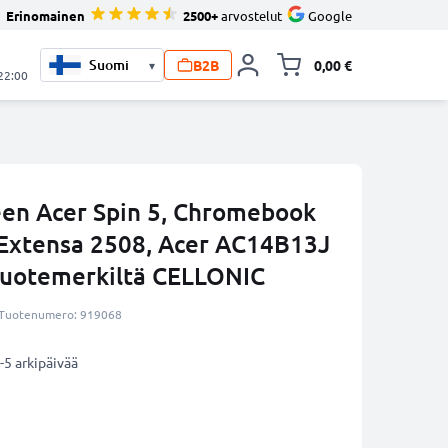
Erinomainen
2500+
arvostelut
Google
B2B
0,00 €
▾
Vaihda miniva
 22:00
en Acer Spin 5, Chromebook
 Extensa 2508, Acer AC14B13J
tuotemerkiltä CELLONIC
Tuotenumero: 919068
-5 arkipäivää