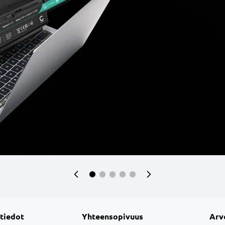
 tiedot
Yhteensopivuus
Arv