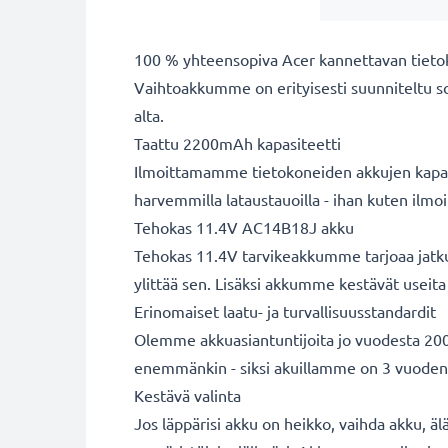
100 % yhteensopiva Acer kannettavan tiet
Vaihtoakkumme on erityisesti suunniteltu s
alta.
Taattu 2200mAh kapasiteetti
Ilmoittamamme tietokoneiden akkujen kapasit
harvemmilla lataustauoilla - ihan kuten ilm
Tehokas 11.4V AC14B18J akku
Tehokas 11.4V tarvikeakkumme tarjoaa jatkuv
ylittää sen. Lisäksi akkumme kestävät useita 
Erinomaiset laatu- ja turvallisuusstandardit
Olemme akkuasiantuntijoita jo vuodesta 2004
enemmänkin - siksi akuillamme on 3 vuoden
Kestävä valinta
Jos läppärisi akku on heikko, vaihda akku, äl