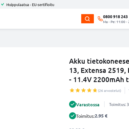
Huippulaatua - EU-sertifioitu
0800 918 243
Ma - Pe: 11:00 -
Akku tietokoneese
13, Extensa 2519,
- 11.4V 2200mAh 
(26 arvostelut)
Varastossa
Toimitus: 3
2.95 €
Toimitus: