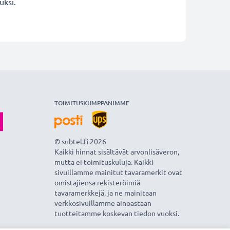
uksi.
TOIMITUSKUMPPANIMME
© subtel.fi 2026
Kaikki hinnat sisältävät arvonlisäveron,
mutta ei toimituskuluja. Kaikki
sivuillamme mainitut tavaramerkit ovat
omistajiensa rekisteröimiä
tavaramerkkejä, ja ne mainitaan
verkkosivuillamme ainoastaan
tuotteitamme koskevan tiedon vuoksi.