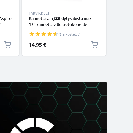
TARVIKKEET
LATURIT 
Aspire
Kannettavan jäähdytysalusta max.
Laturi t
-
17" kannettaville tietokoneille,
Notebook
kän
Musta ABS
90W, PD 
(2 arvostelut)
CC-PD90 
virtajoht
14,95 €
35,95 €