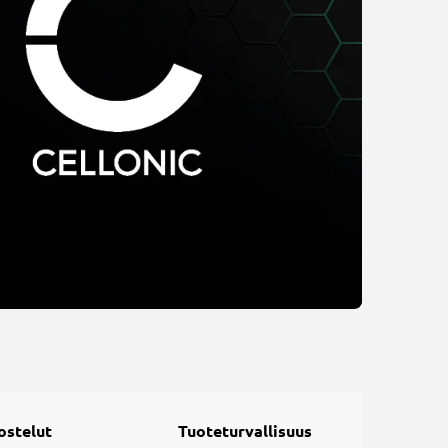
ostelut
Tuoteturvallisuus