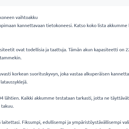
okoneen vaihtoakku
opimaan kannettavaan tietokoneesi. Katso koko lista akkumme 
eetit ovat todellisia ja taattuja. Tämän akun kapasiteetti on 
oitammekin.
asti korkean suorituskyvyn, joka vastaa alkuperäisen kannetta
lataussyklejä.
 lähtien. Kaikki akkumme testataan tarkasti, jotta ne täyttäv
 takuu.
ä laitettasi. Fiksumpi, edullisempi ja ympäristöystävällisempi val