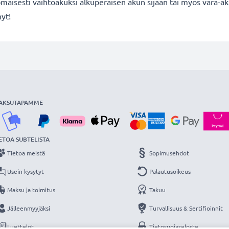
maisesti vaihtoakuksi alkuperäisen akun sijaan tai myös vara-ak
nyt!
AKSUTAPAMME
ETOA SUBTELISTA
Tietoa meistä
Sopimusehdot
Usein kysytyt
Palautusoikeus
Maksu ja toimitus
Takuu
Jälleenmyyjäksi
Turvallisuus & Sertifioinnit
Luettelot
Tietosuojaseloste