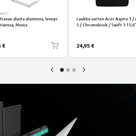
KKEET
tavan alusta alumiinia, leveys
Laukku varten Acer Aspire 3 / 
tävissä, Musta
5 / Chromebook / Swift 3 15,6"
Polyesteri, Musta Tasku Känny
Kotelo
5 €
24,95 €