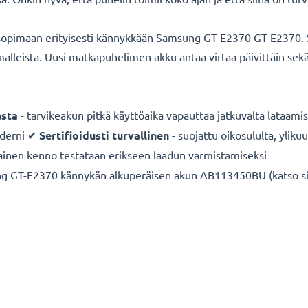
opimaan erityisesti kännykkään Samsung GT-E2370 GT-E2370. Siv
malleista. Uusi matkapuhelimen akku antaa virtaa päivittäin s
sta
- tarvikeakun pitkä käyttöaika vapauttaa jatkuvalta lataamis
derni ✔
Sertifioidusti turvallinen
- suojattu oikosululta, yliku
ainen kenno testataan erikseen laadun varmistamiseksi
GT-E2370 kännykän alkuperäisen akun AB113450BU (katso sivun