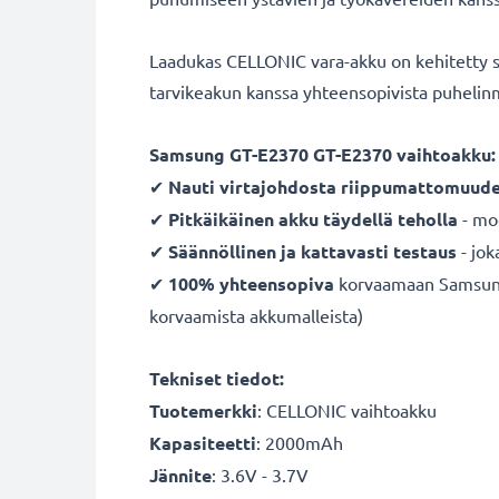
Laadukas CELLONIC vara-akku on kehitetty s
tarvikeakun kanssa yhteensopivista puhelin
Samsung GT-E2370 GT-E2370 vaihtoakku:
✔
Nauti virtajohdosta
riippumattomuude
✔
Pitkäikäinen
akku
täydellä teholla
- mo
✔
Säännöllinen ja kattavasti testaus
- jok
✔
100% yhteensopiva
korvaamaan Samsung 
korvaamista akkumalleista)
Tekniset tiedot:
Tuotemerkki
:
CELLONIC vaihtoakku
Kapasiteetti
: 2000mAh
Jännite
: 3.6V - 3.7V