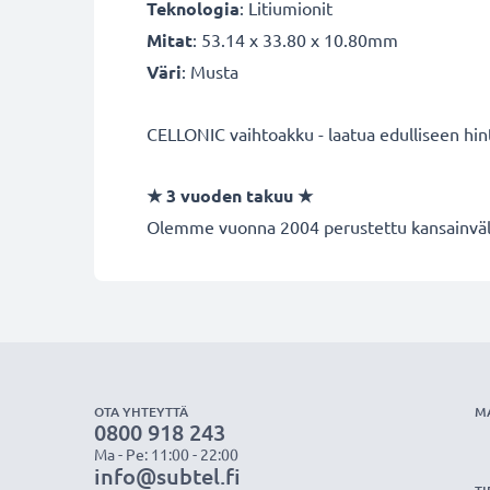
Teknologia
: Litiumionit
Mitat
: 53.14 x 33.80 x 10.80mm
Väri
: Musta
CELLONIC vaihtoakku - laatua edulliseen hin
★
3 vuoden takuu
★
Olemme vuonna 2004 perustettu kansainvälin
OTA YHTEYTTÄ
M
0800 918 243
Ma - Pe: 11:00 - 22:00
info@subtel.fi