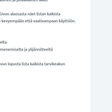
un alaosasta näet listan kaikista
ekä kevyempään että vaativampaan käyttöön.
elta
umenemiselta ja ylijännitteeltä
 lopusta lista kaikista tarvikeakun