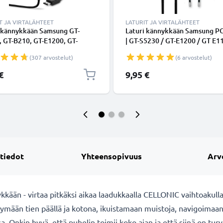
T JA VIRTALÄHTEET
LATURIT JA VIRTALÄHTEET
i kännykkään Samsung GT-
Laturi kännykkään Samsung P
 GT-B210, GT-E1200, GT-
| GT-S5230 / GT-E1200 / GT E1
, GT-E1150, SGH-J700, SGH-
GT-E1150 / GT-E1050 / SGH-F4
(307 arvostelut)
(6 arvostelut)
 SGH-P250 - 5W, 1A / 1000mA,
5W, 1A / 1000mA, 1m latausjo
atausjohto, laturi
laturi
€
9,95 €
 tiedot
Yhteensopivuus
Arv
ään - virtaa pitkäksi aikaa laadukkaalla CELLONIC vaihtoakull
mään tien päällä ja kotona, ikuistamaan muistoja, navigoimaa
Onkin hyvä, että puhelin toimii koko ajan ja että siinä on turva