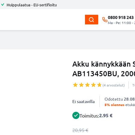
Huippulaatua - EU-sertifioitu
0800 918 243
Ma - Pe: 11:00 -
Akku kännykkään 
AB113450BU, 2000
(4 arvostelut)
T
Odotettu
28.08
Ei saatavilla
5% alennus
etukät
2.95 €
Toimitus:
20,95 €