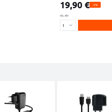
19,90 €
-5%
sis. alv
Määrä