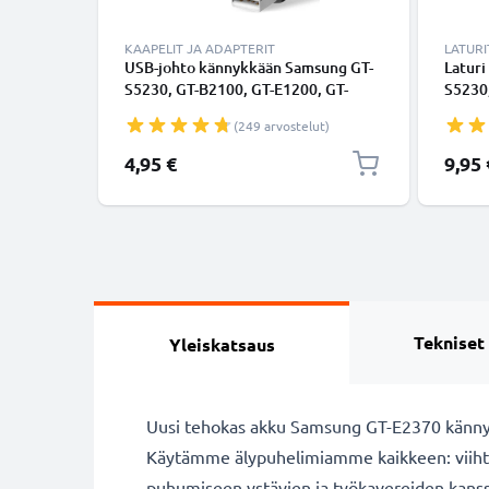
KAAPELIT JA ADAPTERIT
LATURI
USB-johto kännykkään Samsung GT-
Latur
S5230, GT-B2100, GT-E1200, GT-
S5230,
E1190, GT-E1150, SGH-F480 - 18 Pin
E1190
(249 arvostelut)
Connector, , 1m latausjohto. Musta
F480,
PVC datakaapeli
1.1m l
4,95 €
9,95 
Tekniset
Yleiskatsaus
Uusi tehokas akku Samsung GT-E2370 kännykk
Käytämme älypuhelimiamme kaikkeen: viihty
puhumiseen ystävien ja työkavereiden kanssa. 