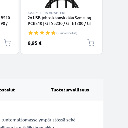
KAAPELIT JA ADAPTERIT
LATURIT 
CBS10
2x USB-johto kännykkään Samsung
Autolatu
190 /
PCBS10 | GT-S5230 / GT-E1200 / GT
SGH-C18
80 -
E1190 / GT-E1150 / GT-E1050 - 18 Pin
D980 SGH
(5 arvostelut)
hto,
Connector, , 1m latausjohto. Musta
500mA, t
datakaapeli
1.5m
8,95 €
6,95 €
ostelut
Tuoteturvallisuus
a
n tuntemattomassa ympäristössä sekä
llinen ja pitkäikäinen akku.