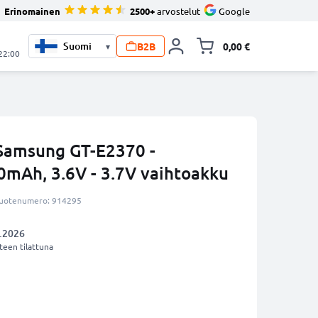
Erinomainen
2500+
arvostelut
Google
B2B
0,00 €
▾
Vaihda miniva
 22:00
Samsung GT-E2370 -
mAh, 3.6V - 3.7V vaihtoakku
uotenumero: 914295
.2026
een tilattuna