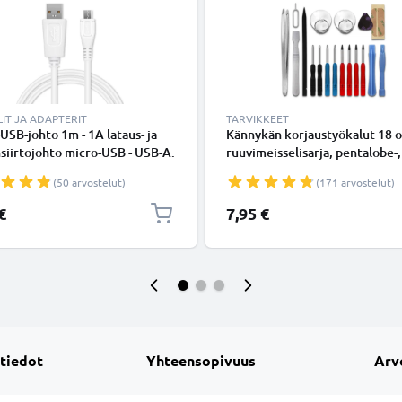
IT JA ADAPTERIT
TARVIKKEET
USB-johto 1m - 1A lataus- ja
Kännykän korjaustyökalut 18 o
siirtojohto micro-USB - USB-A.
ruuvimeisselisarja, pentalobe-,
inen PVC USB-kaapeli
ristikärkiruuvimeisseli, muoviv
(50 arvostelut)
(171 arvostelut)
imukuppi, pinsetit ja tarra -
älypuhelimen avaustyökalut
€
7,95 €
tarkkuustyöhön
 tiedot
Yhteensopivuus
Arv