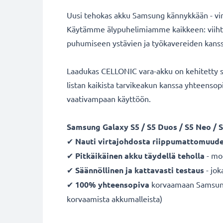
Uusi tehokas akku Samsung kännykkään - virt
Käytämme älypuhelimiamme kaikkeen: viihty
puhumiseen ystävien ja työkavereiden kanssa. 
Laadukas CELLONIC vara-akku on kehitetty s
listan kaikista tarvikeakun kanssa yhteenso
vaativampaan käyttöön.
Samsung Galaxy S5 / S5 Duos / S5 Neo / S
✔
Nauti virtajohdosta
riippumattomuude
✔
Pitkäikäinen
akku
täydellä teholla
- mo
✔
Säännöllinen ja kattavasti testaus
- jok
✔
100% yhteensopiva
korvaamaan Samsung 
korvaamista akkumalleista)