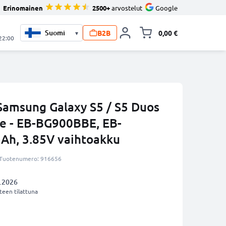
Erinomainen
2500+
arvostelut
Google
B2B
0,00 €
▾
Vaihda miniva
 22:00
amsung Galaxy S5 / S5 Duos
ve - EB-BG900BBE, EB-
h, 3.85V vaihtoakku
Tuotenumero: 916656
.2026
een tilattuna