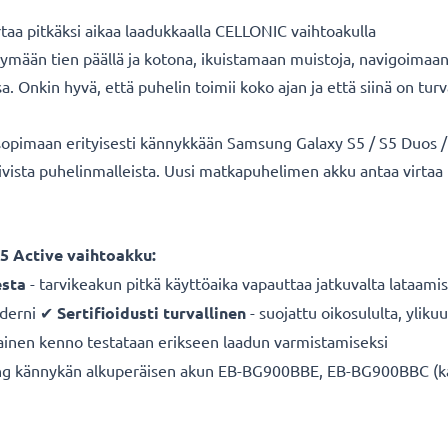
aa pitkäksi aikaa laadukkaalla CELLONIC vaihtoakulla
mään tien päällä ja kotona, ikuistamaan muistoja, navigoimaa
Onkin hyvä, että puhelin toimii koko ajan ja että siinä on turva
opimaan erityisesti kännykkään Samsung Galaxy S5 / S5 Duos / 
pivista puhelinmalleista. Uusi matkapuhelimen akku antaa virtaa
5 Active vaihtoakku:
sta
- tarvikeakun pitkä käyttöaika vapauttaa jatkuvalta lataamis
derni ✔
Sertifioidusti turvallinen
- suojattu oikosululta, yliku
ainen kenno testataan erikseen laadun varmistamiseksi
kännykän alkuperäisen akun EB-BG900BBE, EB-BG900BBC (katso 