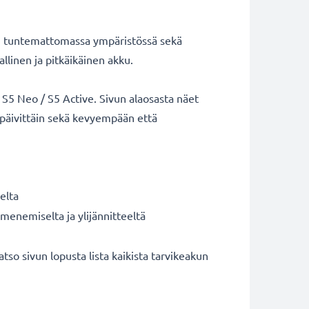
n tuntemattomassa ympäristössä sekä
llinen ja pitkäikäinen akku.
S5 Neo / S5 Active. Sivun alaosasta näet
 päivittäin sekä kevyempään että
elta
umenemiselta ja ylijännitteeltä
sivun lopusta lista kaikista tarvikeakun