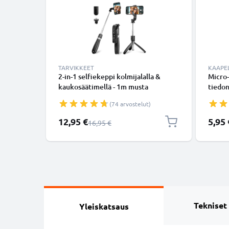
TARVIKKEET
KAAPEL
2-in-1 selfiekeppi kolmijalalla &
Micro-
kaukosäätimellä - 1m musta
tiedon
ulosvedettävä selfiekeppi ja
Valko
(74 arvostelut)
kokoontaitettava kolmijalka
bluetooth-kaukosäätimellä
Erikoishinta
12,95 €
5,95 
Normaali hinta
16,95 €
puhelimelle ja kameralle - iPhonelle,
GoProlle, Androidille ynm.
Tekniset
Yleiskatsaus