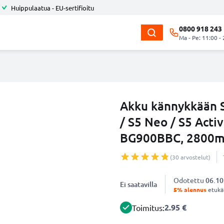
Huippulaatua - EU-sertifioitu
0800 918 243
Ma - Pe: 11:00 -
Akku kännykkään S
/ S5 Neo / S5 Acti
BG900BBC, 2800mA
(30 arvostelut)
Odotettu
06.10
Ei saatavilla
5% alennus
etukät
2.95 €
Toimitus: