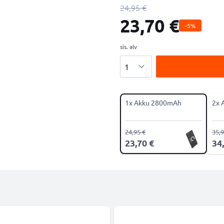
24,95 €
23,70 €
-5%
sis. alv
Määrä
1x Akku 2800mAh
2x 
24,95 €
35,9
23,70 €
34