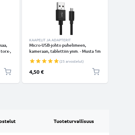
KAAPELIT JA ADAPTERIT
TARVIKKE
saa,
Micro-USB-johto puhelimeen,
Käsivarsi
 torx-,
kameraan, tablettiin ynm. - Musta 1m
vedenpit
ipu,
data- ja latausjohto 2A, USB-kaapeli
käsivarte
(25 arvostelut)
avaimill
4,50 €
8,95 €
ostelut
Tuoteturvallisuus