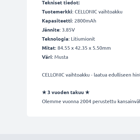
Tekniset tiedot:
Tuotemerkki
:
CELLONIC vaihtoakku
Kapasiteetti
: 2800mAh
Jännite
: 3.85V
Teknologia
: Litiumionit
Mitat
: 84.55 x 42.35 x 5.50mm
Väri
: Musta
CELLONIC vaihtoakku - laatua edulliseen hin
★
3 vuoden takuu
★
Olemme vuonna 2004 perustettu kansainvälin