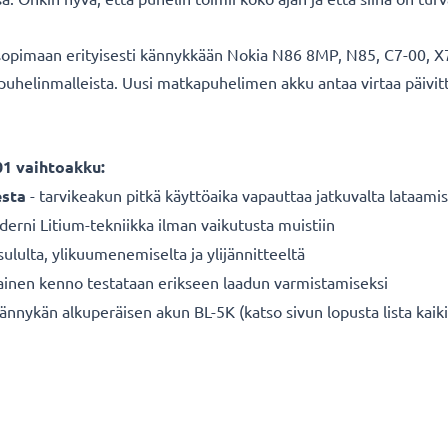
opimaan erityisesti kännykkään Nokia N86 8MP, N85, C7-00, X7-0
 puhelinmalleista. Uusi matkapuhelimen akku antaa virtaa päiv
01 vaihtoakku:
sta
- tarvikeakun pitkä käyttöaika vapauttaa jatkuvalta lataamis
erni Litium-tekniikka ilman vaikutusta muistiin
sululta, ylikuumenemiselta ja ylijännitteeltä
ainen kenno testataan erikseen laadun varmistamiseksi
nykän alkuperäisen akun BL-5K (katso sivun lopusta lista kaiki