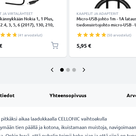
T JA VIRTALÄHTEET
KAAPELIT JA ADAPTERIT
 kännykkään Nokia 1, 1 Plus,
Micro-USB-johto 1m - 1A lataus
 2.4, 3, 5, 6 (2017), 130, 210,
tiedonsiirtojohto micro-USB -
310 (2017), Lumia 520, 530,
Musta PVC USB-kaapeli
(41 arvostelut)
(50 arvostelut)
30, 635, 735, 1320 - 5W, 1A /
, 1.1m latausjohto, laturi
€
5,95 €
 tiedot
Yhteensopivuus
Arv
 pitkäksi aikaa laadukkaalla CELLONIC vaihtoakulla
mään tien päällä ja kotona, ikuistamaan muistoja, navigoimaa
Onkin hyvä, että puhelin toimii koko ajan ja että siinä on turva