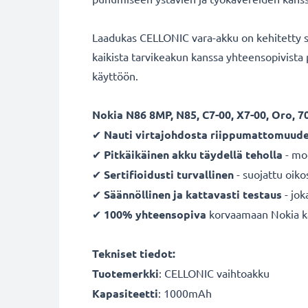
Laadukas CELLONIC vara-akku on kehitetty s
kaikista tarvikeakun kanssa yhteensopivista
käyttöön.
Nokia N86 8MP, N85, C7-00, X7-00, Oro, 7
✔
Nauti virtajohdosta
riippumattomuude
✔
Pitkäikäinen
akku
täydellä teholla
- mod
✔
Sertifioidusti turvallinen
- suojattu oiko
✔
Säännöllinen ja kattavasti testaus
- jok
✔
100% yhteensopiva
korvaamaan Nokia kän
Tekniset tiedot:
Tuotemerkki
:
CELLONIC vaihtoakku
Kapasiteetti
: 1000mAh