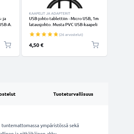
KAAPELIT JA ADAPTERIT
KAAPELIT
- ja
USB-johto tablettiin - Micro USB, 1m
USB-joht
 USB-A.
latausjohto. Musta PVC USB-kaapeli
Plus, 1,3,
210, 220
(26 arvostelut)
1A, 1m l
datakaap
4,50 €
5,95 €
ostelut
Tuoteturvallisuus
n tuntemattomassa ympäristössä sekä
llinen ja pitkäikäinen akku.