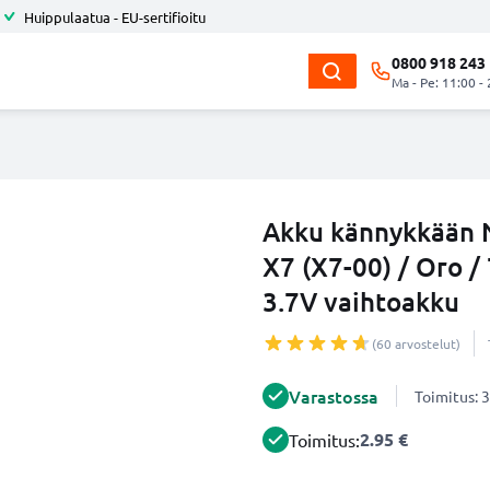
Huippulaatua - EU-sertifioitu
0800 918 243
Ma - Pe: 11:00 -
Akku kännykkään N
X7 (X7-00) / Oro /
3.7V vaihtoakku
(60 arvostelut)
Varastossa
Toimitus: 3
2.95 €
Toimitus: