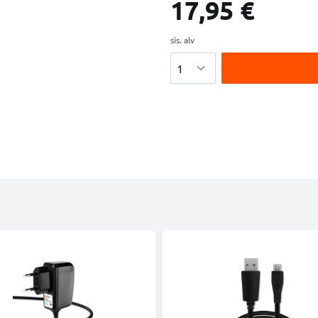
17,95 €
sis. alv
Määrä