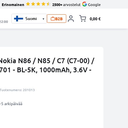
Erinomainen
2500+
arvostelut
Google
B2B
0,00 €
▾
Vaihda miniva
 22:00
okia N86 / N85 / C7 (C7-00) /
 701 - BL-5K, 1000mAh, 3.6V -
Tuotenumero: 201013
-5 arkipäivää