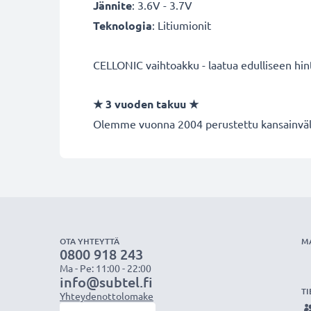
Jännite
: 3.6V - 3.7V
Teknologia
: Litiumionit
CELLONIC vaihtoakku - laatua edulliseen hin
★
3 vuoden takuu
★
Olemme vuonna 2004 perustettu kansainvälin
OTA YHTEYTTÄ
M
0800 918 243
Ma - Pe: 11:00 - 22:00
info@subtel.fi
TI
Yhteydenottolomake