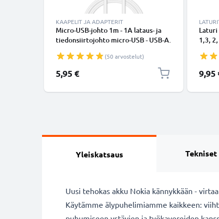
KAAPELIT JA ADAPTERIT
LATURI
Micro-USB-johto 1m - 1A lataus- ja
Laturi
tiedonsiirtojohto micro-USB - USB-A.
1,3, 2,
Valkoinen PVC USB-kaapeli
220, 3
(50 arvostelut)
625, 6
1000mA
5,95 €
9,95 
Tekniset
Yleiskatsaus
Uusi tehokas akku Nokia kännykkään - virtaa
Käytämme älypuhelimiamme kaikkeen: viihty
puhumiseen ystävien ja työkavereiden kanssa. 