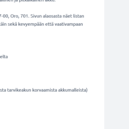
0, Oro, 701. Sivun alaosasta näet listan
ittäin sekä kevyempään että vaativampaan
elta
sta tarvikeakun korvaamista akkumalleista)