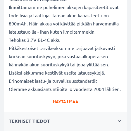
Ilmoittamamme puhelimen akkujen kapasiteetit ovat
todellisia ja taattuja. Tämän akun kapasiteetti on
890mAh. Näin akkua voi käyttää pitkään harvemmilla
lataustauoilla - ihan kuten ilmoitammekin.
Tehokas 3.7V BL-4C akku
Pitkäkestoiset tarvikeakkumme tarjoavat jatkuvasti
korkean suorituskyvyn, joka vastaa alkuperäisen
kännykän akun suorituskykyä tai jopa ylittää sen.
Lisäksi akkumme kestävät useita lataussyklejä.
Erinomaiset laatu- ja turvallisuusstandardit
Olemme akkuasiantuntijoita jo vuodesta 2004 lähtien.
Kaikki akkumme testataan tarkasti, jotta ne täyttävät
NÄYTÄ LISÄÄ
kokonaan korkeimmat EU-standardit ja enemmänkin -
siksi akuillamme on 3 vuoden takuu.
TEKNISET TIEDOT
Kestävä valinta
Jos puhelimesi akku on heikko, vaihda akku, älä