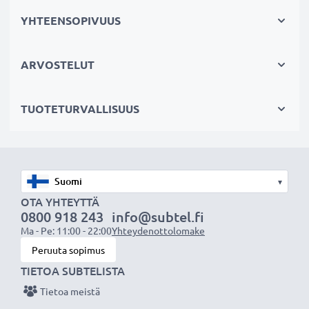
laitettasi. Fiksumpi, edullisempi ja
YHTEENSOPIVUUS
ympäristöystävällisempi valinta. Näin säästät rahaa ja
pienennät ympäristöjalanjälkeäsi. Akkumme sopii
ARVOSTELUT
erinomaisesti vaihtoakuksi alkuperäisen akun sijaan tai
myös vara-akuksi.
TUOTETURVALLISUUS
Valitse CELLONIC®, etkä tingi laadusta. Tilaa nyt!
▾
OTA YHTEYTTÄ
0800 918 243
info@subtel.fi
Ma - Pe: 11:00 - 22:00
Yhteydenottolomake
Peruuta sopimus
TIETOA SUBTELISTA
Tietoa meistä