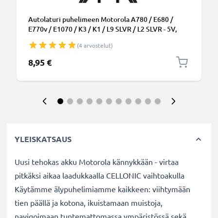
Autolaturi puhelimeen Motorola A780 / E680 /
E770v / E1070 / K3 / K1 / L9 SLVR / L2 SLVR - 5V,
5W, 1A / 1000mA, tupakansytytinlaturin johto 1.1m
(4 arvostelut)
8,95 €
YLEISKATSAUS
Uusi tehokas akku Motorola kännykkään - virtaa
pitkäksi aikaa laadukkaalla CELLONIC vaihtoakulla
Käytämme älypuhelimiamme kaikkeen: viihtymään
tien päällä ja kotona, ikuistamaan muistoja,
navigoimaan tuntemattomassa ympäristössä sekä