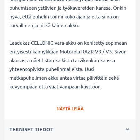
puhumiseen ystävien ja työkavereiden kanssa. Onkin
hyvä, että puhelin toimii koko ajan ja että siinä on
turvallinen ja pitkäikäinen akku.
Laadukas CELLONIC vara-akku on kehitetty sopimaan
erityisesti kännykkään Motorola RAZR V3 / V3. Sivun
alaosasta näet listan kaikista tarvikeakun kanssa
yhteensopivista puhelinmalleista. Uusi
matkapuhelimen akku antaa virtaa päivittäin sekä
kevyempään että vaativampaan käyttöön.
Motorola RAZR V3 / V3 vaihtoakku:
NÄYTÄ LISÄÄ
✔
Nauti virtajohdosta
riippumattomuudesta
-
tarvikeakun pitkä käyttöaika vapauttaa jatkuvalta
TEKNISET TIEDOT
lataamiselta
✔
Pitkäikäinen
akku
täydellä teholla
- moderni