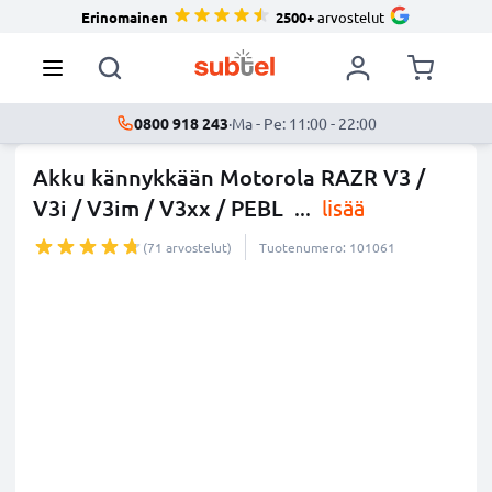
Erinomainen
2500+
arvostelut
0800 918 243
·
Ma - Pe: 11:00 - 22:00
Akku kännykkään Motorola RAZR V3 /
V3i / V3im / V3xx / PEBL
...
lisää
(71 arvostelut)
Tuotenumero: 101061