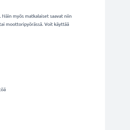
ä. Näin myös matkalaiset saavat niin
tai moottoripyörässä. Voit käyttää
töä