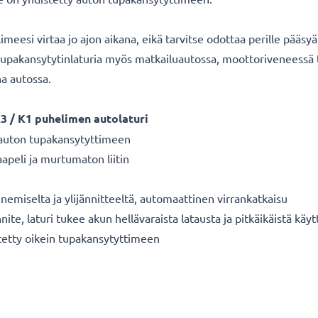
meesi virtaa jo ajon aikana, eikä tarvitse odottaa perille pääsy
ä tupakansytytinlaturia myös matkailuautossa, moottoriveneessä 
a autossa.
3 / K1 p
uhelimen autolaturi
ä auton tupakansytyttimeen
apeli ja murtumaton liitin
enemiselta ja ylijännitteeltä, automaattinen virrankatkaisu
te, laturi tukee akun hellävaraista latausta ja pitkäikäistä käyt
tetty oikein tupakansytyttimeen