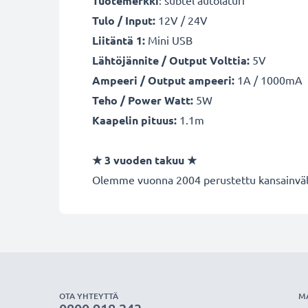
Tuotemerkki
: subtel autolaturi
Tulo / Input:
12V / 24V
Liitäntä 1:
Mini USB
Lähtöjännite / Output Volttia:
5V
Ampeeri / Output ampeeri:
1A / 1000mA
Teho / Power Watt:
5W
Kaapelin pituus:
1.1m
★ 3 vuoden takuu ★
Olemme vuonna 2004 perustettu kansainvälin
OTA YHTEYTTÄ
M