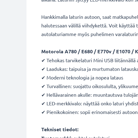
Hankkimalla laturin autoon, saat matkapuheli
halutessaan välillä viihdykettä. Voit käyttä
autolaturiamme myös puhelimen varalaturin
Motorola
A780 / E680 / E770v / E1070 / K
✔ Tehokas tarvikelaturi Mini USB liitännäll
✔ Laadukas: taipuisa ja murtumaton latauska
✔ Moderni teknologia ja nopea lataus
✔ Turvallinen: suojattu oikosululta, ylikuum
✔ Hellävarainen akulle: muuntautuva tulojänni
✔ LED-merkkivalo: näyttää onko laturi yhdis
✔ Pienikokoinen: sopii erinomaisesti autoon
Tekniset tiedot: