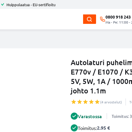
Huippulaatua - EU-sertifioitu
0800 918 243
Ma - Pe: 11:00 -
Autolaturi puheli
E770v / E1070 / K3
5V, 5W, 1A / 1000
johto 1.1m
(4 arvostelut)
T
Varastossa
Toimitus: 3
2.95 €
Toimitus: