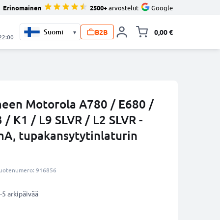
Erinomainen
2500+
arvostelut
Google
B2B
0,00 €
▾
Vaihda miniva
 22:00
meen Motorola A780 / E680 /
 / K1 / L9 SLVR / L2 SLVR -
mA, tupakansytytinlaturin
uotenumero: 916856
-5 arkipäivää