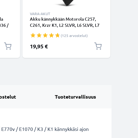
VARA-AKUT
TARVIKKE
la
Akku kännykkään Motorola C257,
2-in-1 se
336 /
C261, Krzr K1, L2 SLVR, L6 SLVR, L7
kaukosää
50 -
SLVR, RAZR V3x, VE66, ZN200 -
ulosvedet
(125 arvostelut)
 Musta
BC50, 750mAh, 3.7V vaihtoakku
kokoonta
bluetoot
Erikoishi
19,95 €
12,95 €
puhelimel
GoProlle
ostelut
Tuoteturvallisuus
/ E770v / E1070 / K3 / K1 kännykkäsi ajon