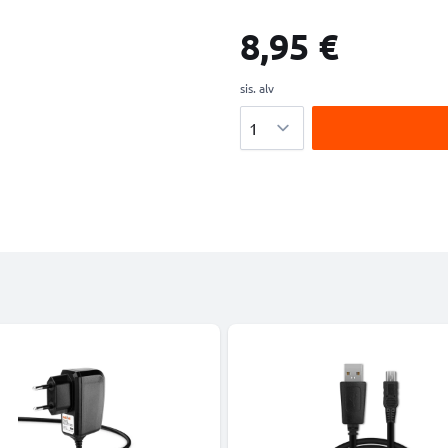
8,95 €
sis. alv
Määrä