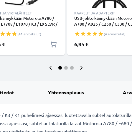
T JA VIRTALÄHTEET
KAAPELIT JA ADAPTERIT
 kännykkään Motorola A780 /
USB-johto kännykkään Motoro
 E770v / E1070 / K3 / L9 SLVR /
A780 / A925 / C250 / C330 / C
R / L6 SLVR - 5W, 1A /
C350 / C385 / C390 / C450 / C5
(41 arvostelut)
(4 arvostelut)
, 1.1m latausjohto, laturi
Mini USB, 1A, 1m latausjohto.
PVC datakaapeli
5 €
6,95 €
 tiedot
Yhteensopivuus
Arv
 K3 / K1 puhelimesi ajaessasi luotettavalla subtel autolaturilla
ssa ajaessasi, subtel autolaturilla lataat Motorola A780 / E680 
se on yhdistetty auton tupakansytyttimeen.