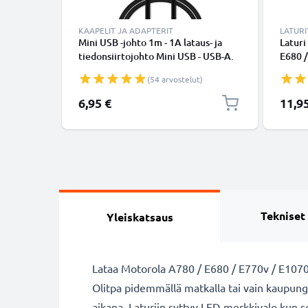
KAAPELIT JA ADAPTERIT
LATURI
Mini USB -johto 1m - 1A lataus- ja
Laturi
tiedonsiirtojohto Mini USB - USB-A.
E680 /
Musta PVC USB-kaapeli
L2 SLV
(54 arvostelut)
1000mA
6,95 €
11,9
Tekniset
Yleiskatsaus
Lataa Motorola A780 / E680 / E770v / E1070 /
Olitpa pidemmällä matkalla tai vain kaupungi
aikana. Laturiin syttyy LED-merkkivalo kun 