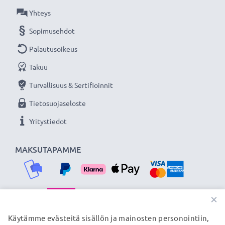
★ 3 vuoden takuu ★
Yhteys
Olemme vuonna 2004 perustettu kansainvälinen
Sopimusehdot
verkkokauppa, joka tarjoaa laadukkaita tuotteita, ja
Palautusoikeus
siksi tarjoamme 36 kuukauden takuun!
Takuu
Turvallisuus & Sertifioinnit
Tietosuojaseloste
Yritystiedot
MAKSUTAPAMME
×
TOIMITUSKUMPPANIMME
Käytämme evästeitä sisällön ja mainosten personointiin,