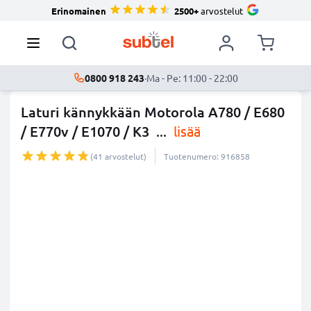
Erinomainen
2500+
arvostelut
0800 918 243
·
Ma - Pe: 11:00 - 22:00
Laturi kännykkään Motorola A780 / E680
/ E770v / E1070 / K3
...
lisää
(41 arvostelut)
Tuotenumero: 916858