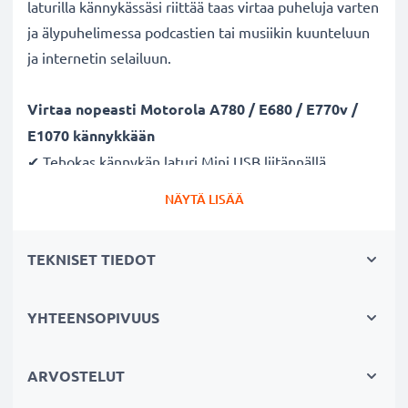
laturilla kännykässäsi riittää taas virtaa puheluja varten
ja älypuhelimessa podcastien tai musiikin kuunteluun
ja internetin selailuun.
Virtaa nopeasti Motorola A780 / E680 / E770v /
E1070 kännykkään
✔ Tehokas kännykän laturi Mini USB liitännällä
✔ Kestävä latausjohto - murtumaton johto ja liitin
NÄYTÄ LISÄÄ
✔ Nopea lataus - kännykän pikalaturi 1A / 1000mA
ampeerilla ja lyhyellä latausajalla
TEKNISET TIEDOT
Laturi tukee akun pitkää käyttöikää
✔ Hellävarainen ja turvallinen lataus - moderni
YHTEENSOPIVUUS
verkkovirtalaturi tukee akun pitkäikäistä käyttöä
✔ Turvallinen - CE ja RoHS -sertifikaatit
ARVOSTELUT
✔ Pieni ja kevyt - sopii matkalaturiksi reissuun