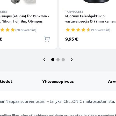
KKEET
TARVIKKEET
n suojus (etuosa) for Ø 62mm -
Ø 77mm teleobjektiivin
 Nikon, Fujifilm, Olympus,
vastavalosuoja Ø 77mm kamer
Panasonic, Pentax, Snap On:
Universal Ø 77mm -
(28 arvostelut)
(9 arvostelut)
 handle / Central Pinch Suojus
suodinkierteeseen kiinnitettä
pyöreä vastavalosuoja tuoteme
€
9,95 €
CELLONIC
 tiedot
Yhteensopivuus
Arv
enää? Nappaa suurennuslasi – tai yksi CELLONIC makrosuotimista.
ilta: liian pienet kohteet voidaan suurentaa ja siten parantaa t