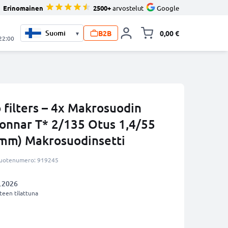
Erinomainen
2500+
arvostelut
Google
B2B
0,00 €
▾
Vaihda miniva
 22:00
 filters – 4x Makrosuodin
Sonnar T* 2/135 Otus 1,4/55
7mm) Makrosuodinsetti
uotenumero: 919245
.2026
een tilattuna