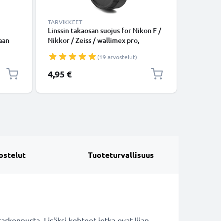
TARVIKKEET
TARVIKKE
Linssin takaosan suojus for Nikon F /
Linssin s
aan
Nikkor / Zeiss / wallimex pro,
Canon, N
Bajonettikiinnitys Suojus, Kansi
Sony, Pa
(19 arvostelut)
vä
Nikon F Mount (AF-S, AF-P, AI)
Inside ha
rkiltä
4,95 €
6,95 €
ostelut
Tuoteturvallisuus
arkennusta. Lisäksi kohteet jotka ovat liian