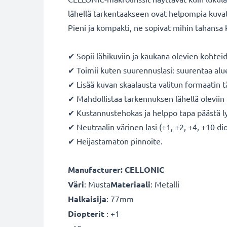
lähellä tarkentaakseen ovat helpompia kuva
Pieni ja kompakti, ne sopivat mihin tahansa ka
✔ Sopii lähikuviin ja kaukana olevien kohte
✔ Toimii kuten suurennuslasi: suurentaa alu
✔ Lisää kuvan skaalausta valitun formaatin t
✔ Mahdollistaa tarkennuksen lähellä oleviin 
✔ Kustannustehokas ja helppo tapa päästä 
✔ Neutraalin värinen lasi (+1, +2, +4, +10 dio
✔ Heijastamaton pinnoite.
Manufacturer: CELLONIC
Väri
: Musta
Materiaali
: Metalli
Halkaisija
: 77mm
Diopterit
: +1