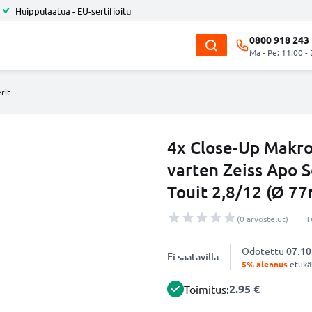
Huippulaatua - EU-sertifioitu
0800 918 243
Ma - Pe: 11:00 -
rit
4x Close-Up Makro
varten Zeiss Apo 
Touit 2,8/12 (Ø 7
(0 arvostelut)
T
Odotettu
07.10
Ei saatavilla
5% alennus
etukät
2.95 €
Toimitus: