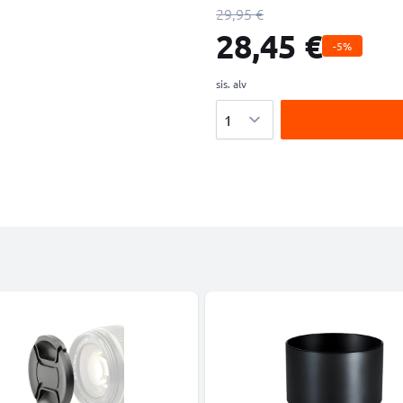
29,95 €
28,45 €
-5%
sis. alv
Määrä