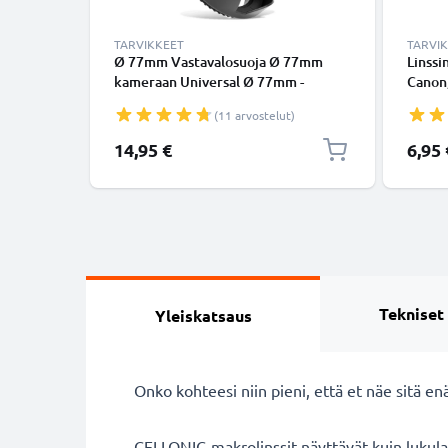
TARVIKKEET
TARVI
Ø 77mm Vastavalosuoja Ø 77mm
Linssi
kameraan Universal Ø 77mm -
Canon,
suodinkierteeseen kiinnitettävä
Sony, 
(11 arvostelut)
kukkamalli / tulppaani / terälehti
Inside
vastavalosuoja tuotemerkiltä
Kansi
14,95 €
6,95 
CELLONIC
Tekniset
Yleiskatsaus
Onko kohteesi niin pieni, että et näe sitä 
CELLONIC-makrolinssit näyttävät kuin lukulase