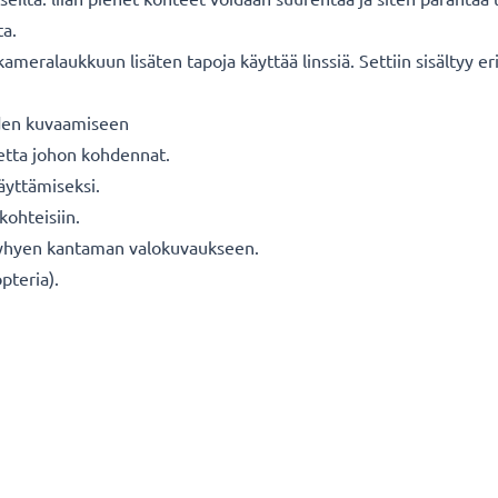
ta.
meralaukkuun lisäten tapoja käyttää linssiä. Settiin sisältyy eri 
iden kuvaamiseen
etta johon kohdennat.
äyttämiseksi.
kohteisiin.
lyhyen kantaman valokuvaukseen.
pteria).