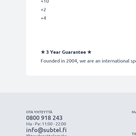
+10
+2
+4
★ 3 Year Guarantee ★
Founded in 2004, we are an international spe
OTA YHTEYTTÄ
M
0800 918 243
Ma - Pe: 11:00 - 22:00
info@subtel.fi
TI
Yhteydenottolomake