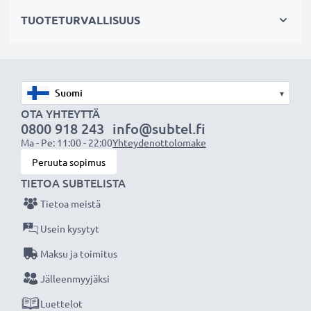
sivun lopusta lista kaikista tarvikeakun korvaamista
TUOTETURVALLISUUS
tuotteista)
Tekniset tiedot:
Tuotemerkki
:
CELLONIC
▾
Kapasiteetti
: 750mAh
OTA YHTEYTTÄ
0800 918 243
info@subtel.fi
Jännite
: 3.7V
Ma - Pe: 11:00 - 22:00
Yhteydenottolomake
Teknologia
: Litiumionit
Peruuta sopimus
TIETOA SUBTELISTA
CELLONIC vaihtoakku - korkeaa laatua edulliseen
Tietoa meistä
hintaan.
Usein kysytyt
★
3 vuoden takuu
★
Maksu ja toimitus
Olemme vuonna 2004 perustettu kansainvälinen
Jälleenmyyjäksi
verkkokauppa, joka tarjoaa laadukkaita tuotteita, ja
Luettelot
siksi tarjoamme 36 kuukauden takuun!