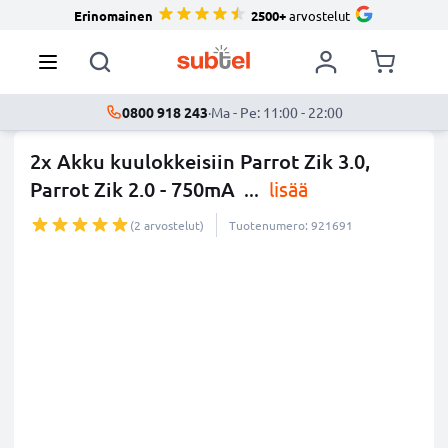
Erinomainen
2500+
arvostelut
0800 918 243
·
Ma - Pe: 11:00 - 22:00
2x Akku kuulokkeisiin Parrot Zik 3.0,
Parrot Zik 2.0 - 750mA
...
lisää
(2 arvostelut)
Tuotenumero: 921691