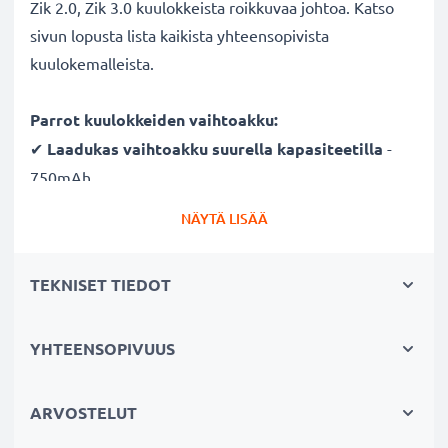
Zik 2.0, Zik 3.0 kuulokkeista roikkuvaa johtoa. Katso
sivun lopusta lista kaikista yhteensopivista
kuulokemalleista.
Parrot kuulokkeiden vaihtoakku:
✔
Laadukas vaihtoakku suurella kapasiteetilla
-
750mAh
✔
Pitkä käyttöikä ilman tehon heikkenemistä
-
NÄYTÄ LISÄÄ
moderni Litium-tekniikka ilman vaikutusta muistiin
✔
Taatusti turvallinen
- suojattu oikosululta,
TEKNISET TIEDOT
ylikuumenemiselta ja ylijännitteeltä
✔
Säännöllinen ja kattava testaus
- jokainen
rakennettu kenno testataan
YHTEENSOPIVUUS
✔
100% yhteensopiva
korvaamaan Parrot
kuulokkeiden alkuperäisen akun
ARVOSTELUT
1ICP7/28/35,4H000791,51104184,5L176248,MCELE00254