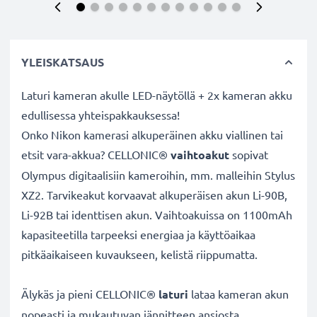
YLEISKATSAUS
Laturi kameran akulle LED-näytöllä + 2x kameran akku
edullisessa yhteispakkauksessa!
Onko Nikon kamerasi alkuperäinen akku viallinen tai
etsit vara-akkua? CELLONIC®
vaihtoakut
sopivat
Olympus digitaalisiin kameroihin, mm. malleihin Stylus
XZ2. Tarvikeakut korvaavat alkuperäisen akun Li-90B,
Li-92B tai identtisen akun. Vaihtoakuissa on 1100mAh
kapasiteetilla tarpeeksi energiaa ja käyttöaikaa
pitkäaikaiseen kuvaukseen, kelistä riippumatta.
Älykäs ja pieni CELLONIC®
laturi
lataa kameran akun
nopeasti ja mukautuvan jännitteen ansiosta