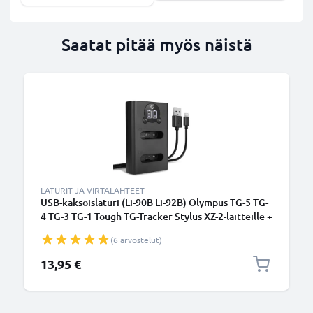
Saatat pitää myös näistä
LATURIT JA VIRTALÄHTEET
USB-kaksoislaturi (Li-90B Li-92B) Olympus TG-5 TG-
4 TG-3 TG-1 Tough TG-Tracker Stylus XZ-2-laitteille +
1m + USB Kaapeli valmistajalta CELLONIC
(6 arvostelut)
13,95 €