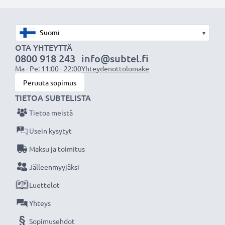
Akun tekniset tiedot
▾
Tuotemerkki: CELLONIC®
OTA YHTEYTTÄ
Kapasiteetti: 1100mAh
0800 918 243
info@subtel.fi
Ma - Pe: 11:00 - 22:00
Yhteydenottolomake
Jännite: 3.6V
Peruuta sopimus
Akkutyyppi: Litiumionit
TIETOA SUBTELISTA
Laturi latausprosentin näytöllä
Tietoa meistä
✔ Nopea kameran akun laturi
Usein kysytyt
✔ LED-näyttö - näyttää akun latauksen etenemisen
Maksu ja toimitus
✔ Taipuisa ja murtumaton johto, tukeva liitin
Jälleenmyyjäksi
✔ Mukautuva tulojännite 100V - 240V (voidaan
käyttää eri maissa, pakkauksessa kuitenkin EU-
Luettelot
virtaliitin)
Yhteys
✔ Mukautuva latausvirta - lataa akun tarpeiden
Sopimusehdot