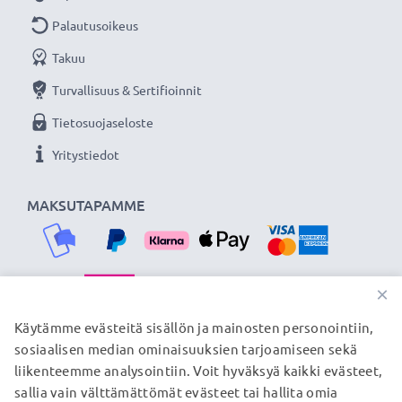
mukaan
Palautusoikeus
Laturin tekniset tiedot
Takuu
Tulojännite: 100V - 240V
Turvallisuus & Sertifioinnit
Lähtöjännite: 4.2 V - 8.4 V
Tietosuojaseloste
Latausnopeus: 600mA
Latauksen kesto: ~ 2 tuntia/1000mAh
Yritystiedot
Pakkaus sisältää
MAKSUTAPAMME
2x CELLONIC® kameran akku korvaamaan
alkuperäisen akun Li-90B, Li-92B
1x laturi kamera-akulle Li-90B, Li-92B tai vastaavalle
×
akulle
TOIMITUSKUMPPANIMME
Käytämme evästeitä sisällön ja mainosten personointiin,
1x latausasema kameran akulle
sosiaalisen median ominaisuuksien tarjoamiseen sekä
1x laturin verkkovirtajohto
liikenteemme analysointiin. Voit hyväksyä kaikki evästeet,
sallia vain välttämättömät evästeet tai hallita omia
© subtel.fi 2026