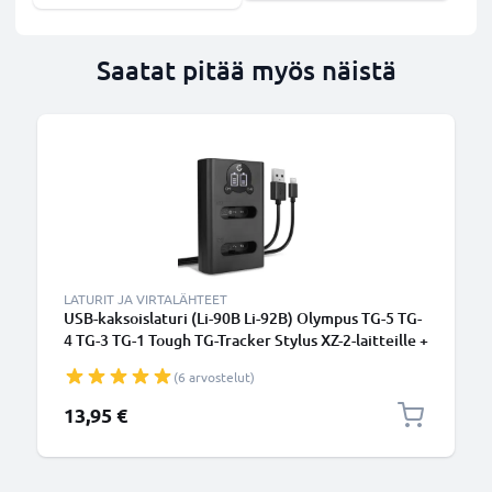
Saatat pitää myös näistä
LATURIT JA VIRTALÄHTEET
USB-kaksoislaturi (Li-90B Li-92B) Olympus TG-5 TG-
4 TG-3 TG-1 Tough TG-Tracker Stylus XZ-2-laitteille +
1m + USB Kaapeli valmistajalta CELLONIC
(6 arvostelut)
13,95 €