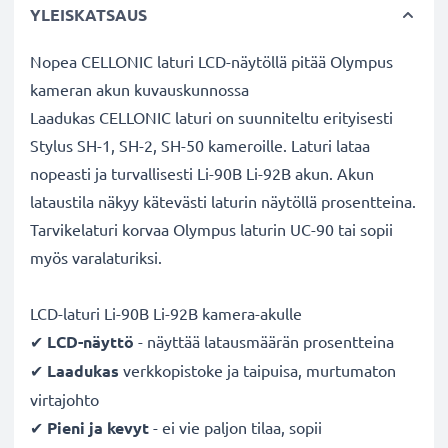
YLEISKATSAUS
Nopea CELLONIC laturi LCD-näytöllä pitää Olympus
kameran akun kuvauskunnossa
Laadukas CELLONIC laturi on suunniteltu erityisesti
Stylus SH-1, SH-2, SH-50 kameroille. Laturi lataa
nopeasti ja turvallisesti Li-90B Li-92B akun. Akun
lataustila näkyy kätevästi laturin näytöllä prosentteina.
Tarvikelaturi korvaa Olympus laturin UC-90 tai sopii
myös varalaturiksi.
LCD-laturi Li-90B Li-92B kamera-akulle
✔
LCD-näyttö
- näyttää latausmäärän prosentteina
✔
Laadukas
verkkopistoke ja taipuisa, murtumaton
virtajohto
✔
Pieni ja kevyt
- ei vie paljon tilaa, sopii