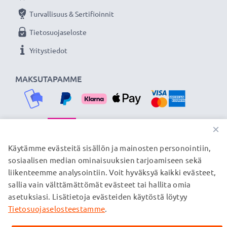
Turvallisuus & Sertifioinnit
Tietosuojaseloste
Yritystiedot
MAKSUTAPAMME
×
TOIMITUSKUMPPANIMME
Käytämme evästeitä sisällön ja mainosten personointiin,
sosiaalisen median ominaisuuksien tarjoamiseen sekä
liikenteemme analysointiin. Voit hyväksyä kaikki evästeet,
sallia vain välttämättömät evästeet tai hallita omia
© subtel.fi 2026
asetuksiasi. Lisätietoja evästeiden käytöstä löytyy
Kaikki hinnat sisältävät arvonlisäveron, mutta ei
toimituskuluja. Kaikki sivuillamme mainitut tavaramerkit ovat
Tietosuojaselosteestamme
.
omistajiensa rekisteröimiä tavaramerkkejä, ja ne mainitaan