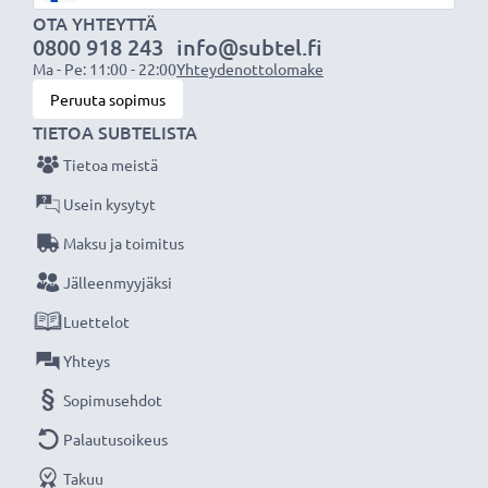
Älä missaa kuvauksellista hetkeä CELLONIC LCD-
OTA YHTEYTTÄ
0800 918 243
info@subtel.fi
laturin ansiosta, 3 vuoden takuu!
Ma - Pe: 11:00 - 22:00
Yhteydenottolomake
Peruuta sopimus
TIETOA SUBTELISTA
Tietoa meistä
Usein kysytyt
Maksu ja toimitus
Jälleenmyyjäksi
Luettelot
Yhteys
Sopimusehdot
Palautusoikeus
Takuu