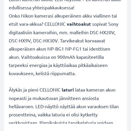
edullisessa yhteispakkauksessa!
Onko Nikon kamerasi alkuperäinen akku viallinen tai
etsit vara-akkua? CELLONIC
vaihtoakut
sopivat Sony
digitaalisiin kameroihin, mm. malleihin DSC-HX20V,
DSC-HX9V, DSC-HX30V. Tarvikeakut korvaavat
alkuperäisen akun NP-BG1 NP-FG1 tai identtisen
akun. Vaihtoakuissa on 900mAh kapasiteetilla
tarpeeksi energiaa ja käyttöaikaa pitkäaikaiseen
kuvaukseen, kelistä riippumatta.
Älykäs ja pieni CELLONIC
laturi
lataa kameran akun
nopeasti ja mukautuvan jännitteen ansiosta
hellävaroen. LED-näyttö näyttää akun varauksen tilan
prosentteina, vaikka laturia ei olisi kytketty
verkkovirtaan. Pienikokoista tarvikelaturia voidaan
käyttää niin kotona kuin reissussakin. Laturi sopii