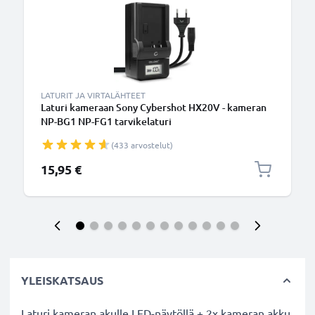
LATURIT JA VIRTALÄHTEET
Laturi kameraan Sony Cybershot HX20V - kameran
NP-BG1 NP-FG1 tarvikelaturi
(433 arvostelut)
15,95 €
YLEISKATSAUS
Laturi kameran akulle LED-näytöllä + 2x kameran akku