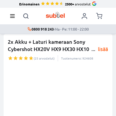
Erinomainen
2500+
arvostelut
0800 918 243
·
Ma - Pe: 11:00 - 22:00
2x Akku + Laturi kameraan Sony
Cybershot HX20V HX9 HX30 HX10
...
lisää
(25 arvostelut)
Tuotenumero: 924608