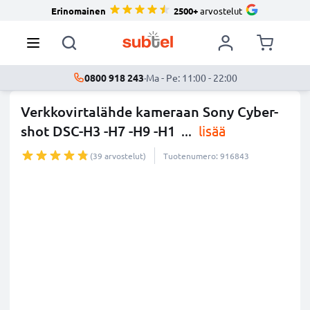
Erinomainen
2500+
arvostelut
0800 918 243
·
Ma - Pe: 11:00 - 22:00
Verkkovirtalähde kameraan Sony Cyber-
shot DSC-H3 -H7 -H9 -H1
...
lisää
(39 arvostelut)
Tuotenumero: 916843