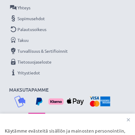
Virtajohdon pituus: ca. 2,25m
Yhteys
Sopimusehdot
Jatkuvasti virtaa Sony kameraasi subtel
verkkolaitteella. Tilaa nyt, 3 vuoden takuu!
Palautusoikeus
Takuu
Turvallisuus & Sertifioinnit
Tietosuojaseloste
Yritystiedot
MAKSUTAPAMME
×
TOIMITUSKUMPPANIMME
Käytämme evästeitä sisällön ja mainosten personointiin,