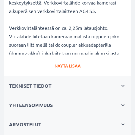
keskeytyksettä. Verkkovirtalähde korvaa kamerasi
alkuperäisen verkkovirtalaitteen AC-LS5.
Verkkovirtalähteessä on ca. 2,25m latausjohto.
Virtalähde liitetään kameraan mallista riippuen joko
suoraan liittimellä tai dc coupler akkuadapterilla
(dummy-akku), joka laitetaan normaalin akun sijasta
kameran akkutilaan ja yhdistetään verkkovirtaan. Näet
NÄYTÄ LISÄÄ
liitännän tuotekuvista ja tuotekuvauksesta.
TEKNISET TIEDOT
Verkkovirtalähde Sony kameraan:
✔ Jatkuva virransyöttö AC-verkkoadapterista
verkkovirran kautta - pitkäkestoiseen valo- tai
YHTEENSOPIVUUS
videokuvaukseen ilman akun vaihtoa välillä
✔ Ei lataustaukoja - ihanteellinen kuvien ja videoiden
ARVOSTELUT
työstämiseen, suurten tiedostomäärien siirtämiseen ja