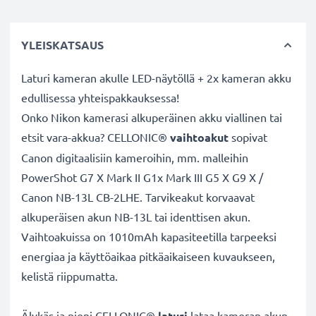
YLEISKATSAUS
Laturi kameran akulle LED-näytöllä + 2x kameran akku
edullisessa yhteispakkauksessa!
Onko Nikon kamerasi alkuperäinen akku viallinen tai
etsit vara-akkua? CELLONIC®
vaihtoakut
sopivat
Canon digitaalisiin kameroihin, mm. malleihin
PowerShot G7 X Mark II G1x Mark III G5 X G9 X /
Canon NB-13L CB-2LHE. Tarvikeakut korvaavat
alkuperäisen akun NB-13L tai identtisen akun.
Vaihtoakuissa on 1010mAh kapasiteetilla tarpeeksi
energiaa ja käyttöaikaa pitkäaikaiseen kuvaukseen,
kelistä riippumatta.
Älykäs ja pieni CELLONIC®
laturi
lataa kameran akun