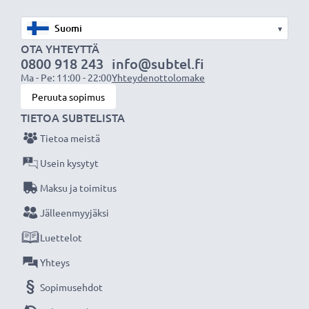
ylikuumenemiselta ja ylijännitteeltä
✔ Jokaiset akkukennot testataan ennen kokoamista
▾
OTA YHTEYTTÄ
Akun tekniset tiedot
0800 918 243
info@subtel.fi
Ma - Pe: 11:00 - 22:00
Yhteydenottolomake
Tuotemerkki: CELLONIC®
Peruuta sopimus
Kapasiteetti: 1010mAh
TIETOA SUBTELISTA
Jännite: 3.6V
Akkutyyppi: Litiumionit
Tietoa meistä
Usein kysytyt
Laturi latausprosentin näytöllä
Maksu ja toimitus
✔ Nopea kameran akun laturi
Jälleenmyyjäksi
✔ LED-näyttö - näyttää akun latauksen etenemisen
✔ Taipuisa ja murtumaton johto, tukeva liitin
Luettelot
✔ Mukautuva tulojännite 100V - 240V (voidaan
Yhteys
käyttää eri maissa, pakkauksessa kuitenkin EU-
Sopimusehdot
virtaliitin)