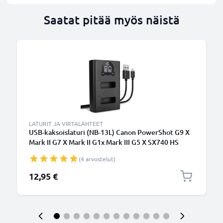
Saatat pitää myös näistä
LATURIT JA VIRTALÄHTEET
USB-kaksoislaturi (NB-13L) Canon PowerShot G9 X
Mark II G7 X Mark II G1x Mark III G5 X SX740 HS
SX620 HS SX720 SX730 SX740-laitteille + 1m + USB
(4 arvostelut)
Kaapeli valmistajalta CELLONIC
12,95 €