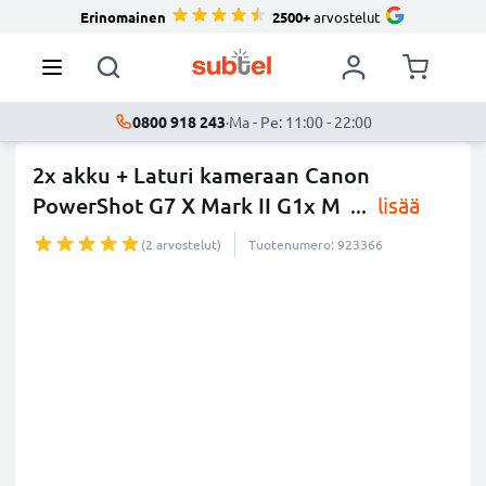
Erinomainen
2500+
arvostelut
0800 918 243
·
Ma - Pe: 11:00 - 22:00
2x akku + Laturi kameraan Canon
PowerShot G7 X Mark II G1x M
...
lisää
(2 arvostelut)
Tuotenumero: 923366