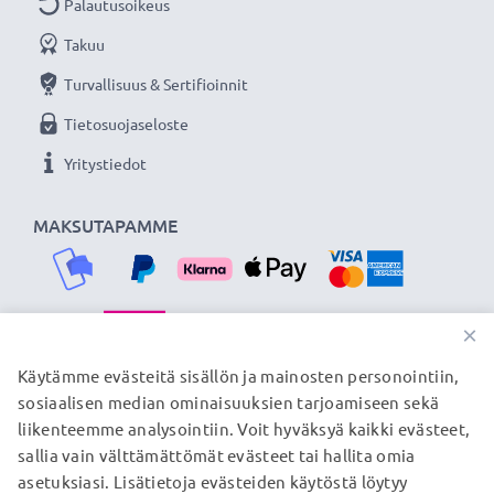
✔ Mukautuva latausvirta - lataa akun tarpeiden
Palautusoikeus
mukaan
Takuu
Turvallisuus & Sertifioinnit
Laturin tekniset tiedot
Tietosuojaseloste
Tulojännite: 100V - 240V
Lähtöjännite: 4.2 V - 8.4 V
Yritystiedot
Latausnopeus: 600mA
Latauksen kesto: ~ 2 tuntia/1000mAh
MAKSUTAPAMME
Pakkaus sisältää
2x CELLONIC® kameran akku korvaamaan
×
alkuperäisen akun NB-13L
TOIMITUSKUMPPANIMME
Käytämme evästeitä sisällön ja mainosten personointiin,
1x laturi kamera-akulle NB-13L tai vastaavalle akulle
sosiaalisen median ominaisuuksien tarjoamiseen sekä
1x latausasema kameran akulle
liikenteemme analysointiin. Voit hyväksyä kaikki evästeet,
1x laturin verkkovirtajohto
sallia vain välttämättömät evästeet tai hallita omia
© subtel.fi 2026
asetuksiasi. Lisätietoja evästeiden käytöstä löytyy
Kaikki hinnat sisältävät arvonlisäveron, mutta ei