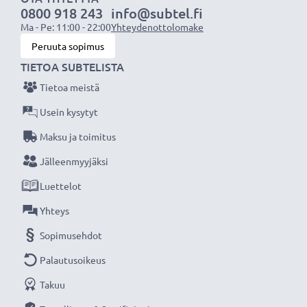
0800 918 243
info@subtel.fi
laturin ansiosta, 3 vuoden takuu!
Ma - Pe: 11:00 - 22:00
Yhteydenottolomake
Peruuta sopimus
TIETOA SUBTELISTA
Tietoa meistä
Usein kysytyt
Maksu ja toimitus
Jälleenmyyjäksi
Luettelot
Yhteys
Sopimusehdot
Palautusoikeus
Takuu