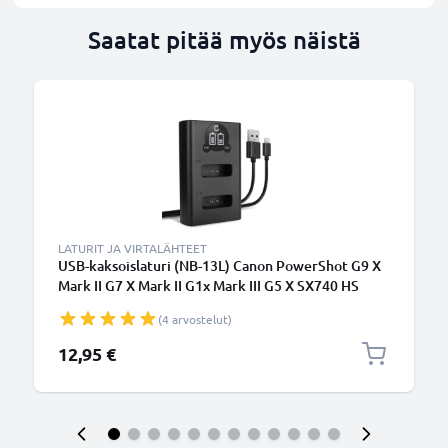
Saatat pitää myös näistä
LATURIT JA VIRTALÄHTEET
USB-kaksoislaturi (NB-13L) Canon PowerShot G9 X
Mark II G7 X Mark II G1x Mark III G5 X SX740 HS
SX620 HS SX720 SX730 SX740-laitteille + 1m + USB
(4 arvostelut)
Kaapeli valmistajalta CELLONIC
12,95 €