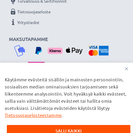
Turvallisuus & Sertifioinnit
Tietosuojaseloste
Yritystiedot
MAKSUTAPAMME
×
TOIMITUSKUMPPANIMME
Käytämme evästeitä sisällön ja mainosten personointiin,
sosiaalisen median ominaisuuksien tarjoamiseen sekä
liikenteemme analysointiin. Voit hyväksyä kaikki evästeet,
sallia vain välttämättömät evästeet tai hallita omia
© subtel.fi 2026
asetuksiasi. Lisätietoja evästeiden käytöstä löytyy
Kaikki hinnat sisältävät arvonlisäveron, mutta ei
toimituskuluja. Kaikki sivuillamme mainitut tavaramerkit ovat
Tietosuojaselosteestamme
.
omistajiensa rekisteröimiä tavaramerkkejä, ja ne mainitaan
verkkosivuillamme ainoastaan tuotteitamme koskevan
SALLI KAIKKI
tiedon vuoksi.