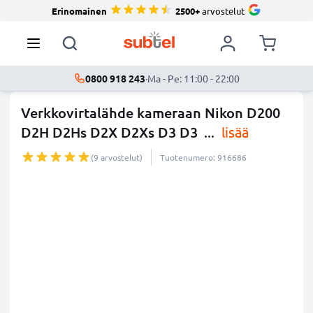
Erinomainen
2500+
arvostelut
0800 918 243
·
Ma - Pe: 11:00 - 22:00
Verkkovirtalähde kameraan Nikon D200
D2H D2Hs D2X D2Xs D3 D3
...
lisää
(9 arvostelut)
Tuotenumero: 916686