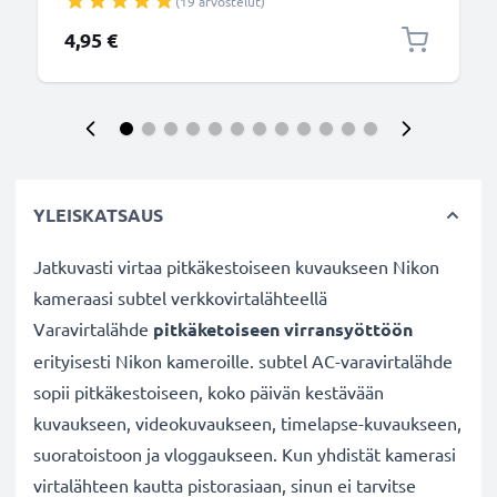
(19 arvostelut)
Mount - AF-S AF-P AI
4,95 €
YLEISKATSAUS
Jatkuvasti virtaa pitkäkestoiseen kuvaukseen Nikon
kameraasi subtel verkkovirtalähteellä
Varavirtalähde
pitkäketoiseen virransyöttöön
erityisesti Nikon kameroille. subtel AC-varavirtalähde
sopii pitkäkestoiseen, koko päivän kestävään
kuvaukseen, videokuvaukseen, timelapse-kuvaukseen,
suoratoistoon ja vloggaukseen. Kun yhdistät kamerasi
virtalähteen kautta pistorasiaan, sinun ei tarvitse