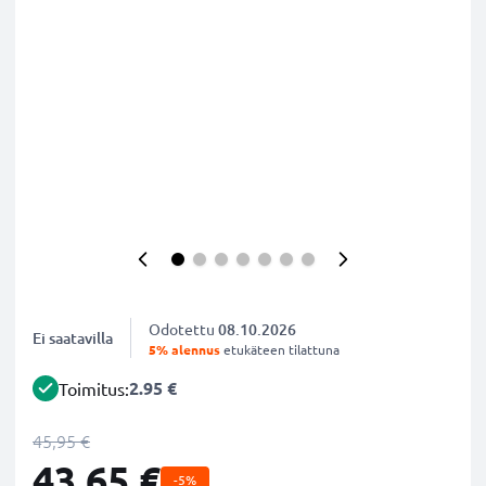
Odotettu
08.10.2026
Ei saatavilla
5% alennus
etukäteen tilattuna
2.95 €
Toimitus:
45,95 €
43,65 €
-5%