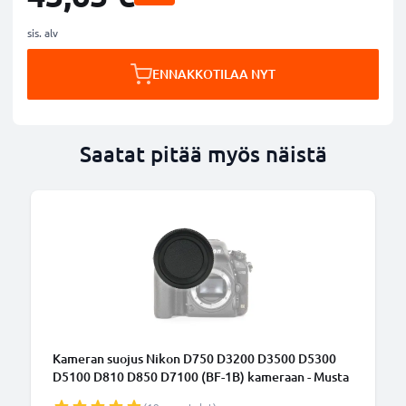
sis. alv
ENNAKKOTILAA NYT
Saatat pitää myös näistä
Kameran suojus Nikon D750 D3200 D3500 D5300
D5100 D810 D850 D7100 (BF-1B) kameraan - Musta
kameran runkotulppa, Muovi, bajonetti Nikkor F