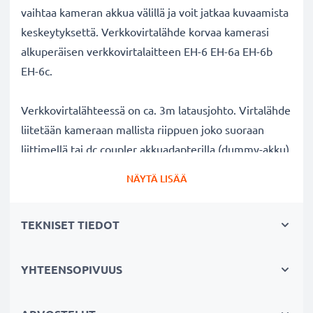
vaihtaa kameran akkua välillä ja voit jatkaa kuvaamista
keskeytyksettä. Verkkovirtalähde korvaa kamerasi
alkuperäisen verkkovirtalaitteen EH-6 EH-6a EH-6b
EH-6c.
Verkkovirtalähteessä on ca. 3m latausjohto. Virtalähde
liitetään kameraan mallista riippuen joko suoraan
liittimellä tai dc coupler akkuadapterilla (dummy-akku),
joka laitetaan normaalin akun sijasta kameran
NÄYTÄ LISÄÄ
akkutilaan ja yhdistetään verkkovirtaan. Näet liitännän
tuotekuvista ja tuotekuvauksesta.
TEKNISET TIEDOT
Verkkovirtalähde Nikon kameraan:
✔ Jatkuva virransyöttö AC-verkkoadapterista
YHTEENSOPIVUUS
verkkovirran kautta - pitkäkestoiseen valo- tai
videokuvaukseen ilman akun vaihtoa välillä