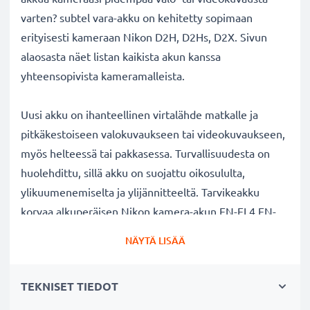
varten? subtel vara-akku on kehitetty sopimaan
erityisesti kameraan Nikon D2H, D2Hs, D2X. Sivun
alaosasta näet listan kaikista akun kanssa
yhteensopivista kameramalleista.
Uusi akku on ihanteellinen virtalähde matkalle ja
pitkäkestoiseen valokuvaukseen tai videokuvaukseen,
myös helteessä tai pakkasessa. Turvallisuudesta on
huolehdittu, sillä akku on suojattu oikosululta,
ylikuumenemiselta ja ylijännitteeltä. Tarvikeakku
korvaa alkuperäisen Nikon kamera-akun EN-EL4,EN-
EL4a. Katso sivun alaosasta lista kaikista tarvikeakun
NÄYTÄ LISÄÄ
korvaamista alkuperäisistä akkumalleista.
TEKNISET TIEDOT
Nikon D2H, D2Hs, D2X kameran vaihtoakku:
✔
100% yhteensopiva vaihtoakku