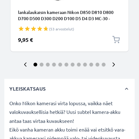
lankalaukaisin kameraan Nikon D850 D810 D800
D700 D500 D300 D200 D100 D5 D4 D3 MC-30 -
Kameran langallinen kaukolaukaisin tuotemerkiltä
(53 arvostelut)
subtel
9,95 €
YLEISKATSAUS
Onko Nikon kamerasi virta lopussa, vaikka näet
valokuvauksellisia hetkiä? Uusi subtel
kamera-akku
antaa taas virtaa kuvaukseen!
Eikö vanha kameran akku toimi enää vai etsitkö vara-
akkua kameraasi pidempää valo- tai videokuvausta