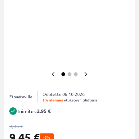
Odotettu
06.10.2026
Ei saatavilla
5% alennus
etukäteen tilattuna
2.95 €
Toimitus:
9,95 €
9,45 €
-5%