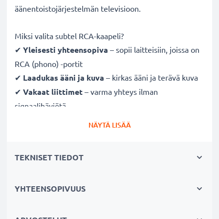
äänentoistojärjestelmän televisioon.
Miksi valita subtel RCA-kaapeli?
✔
Yleisesti yhteensopiva
– sopii laitteisiin, joissa on
RCA (phono) -portit
✔
Laadukas ääni ja kuva
– kirkas ääni ja terävä kuva
✔
Vakaat liittimet
– varma yhteys ilman
signaalihäviötä
✔
Kestävä
– laadukkaasti valmistettu ja pitkäikäinen
NÄYTÄ LISÄÄ
suorituskyky
TEKNISET TIEDOT
Täysin yhteensopiva seuraavien laitteiden kanssa:
Leica C-LUX 1 / C-LUX 2 / D-LUX 3
Cinch-liittimellä (keltainen (video) / valkoinen (audio
YHTEENSOPIVUUS
vasen) -punainen (audio oikea))
Cinch-liittimellä (keltainen (video) /valkoinen (audio