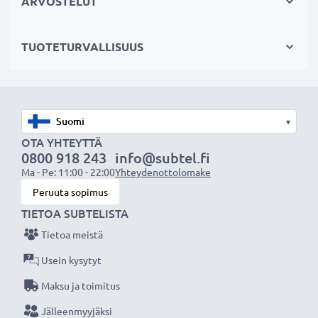
ARVOSTELUT
mono))
SCART-liittimellä (vain adapterilla, ei mukana
TUOTETURVALLISUUS
toimituksessa)
AV-johto sopii:
✔ Kotiteatteri- ja äänentoistojärjestelmiin
▾
✔ Pelikonsoleihin
OTA YHTEYTTÄ
✔ Televisioon & projektoreihin
0800 918 243
info@subtel.fi
Ma - Pe: 11:00 - 22:00
Yhteydenottolomake
✔ DVD- & blu-ray-soittimiin
Peruuta sopimus
✔ Subwoofereihin & vahvistimiin
TIETOA SUBTELISTA
Paranna ääni- ja kuvaelämystä subtel RCA-
Tietoa meistä
johdolla, Erinomainen suorituskyky ja liitettävyys,
Usein kysytyt
3 vuoden takuu!
Maksu ja toimitus
Jälleenmyyjäksi