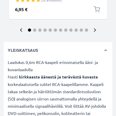
(26 arvostelut)
1.5m, nopea 1A, PVC-kamerajohto tuotemerkiltä
CELLONIC
6,95 €
YLEISKATSAUS
Laadukas 0,6m RCA-kaapeli erinomaisella ääni- ja
kuvanlaadulla
Nauti
kirkkaasta äänestä ja terävästä kuvasta
korkealaatuisella subtel RCA-kaapelillamme. Kaapeli
takaa selkeän ja häiriöttömän standardiresoluution
(SD) analogisen siirron saumattomalla yhteydellä ja
minimaalisella signaalihäviöllä. Voit liittää AV-johdolla
DVD-soittimen, pelikonsolin, kotiteatterin tai