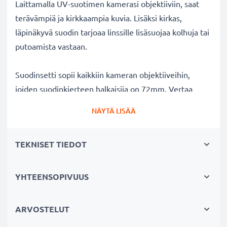
Laittamalla UV-suotimen kamerasi objektiiviin, saat
terävämpiä ja kirkkaampia kuvia. Lisäksi kirkas,
läpinäkyvä suodin tarjoaa linssille lisäsuojaa kolhuja tai
putoamista vastaan.
Suodinsetti sopii kaikkiin kameran objektiiveihin,
joiden suodinkierteen halkaisija on 72mm. Vertaa
objektiivisi merkkiä tuotteemme
NÄYTÄ LISÄÄ
yhteensopivuustietoihin.
TEKNISET TIEDOT
Parempi kuvanlaatu väreistä tai
valotuksesta tinkimättä:
✔ Terävämpiä ja kirkkaampia kuvia: korjaa UV-valon
YHTEENSOPIVUUS
aiheuttaman epäterävyyden, sinisävyt ja värivirheet
✔ Alkuperäinen värintoisto: kirkas suodin,
ARVOSTELUT
värineutraali lasi