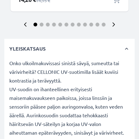
Normaali hinta
14,95 €
YLEISKATSAUS
Onko ulkoilmakuvissasi sinistä sävyä, sumeutta tai
värivirheitä? CELLONIC UV-suotimilla lisäät kuviisi
kontrastia ja terävyyttä.
UV-suodin on ihanteellinen erityisesti
maisemakuvaukseen paikoissa, joissa linssiin ja
sensoriin pääsee paljon auringonvaloa, kuten veden
äärellä. Aurinkosuodin suodattaa tehokkaasti
häiritsevän UV-säteilyn ja korjaa UV-valon
aiheuttaman epäterävyyden, sinisävyt ja värivirheet.