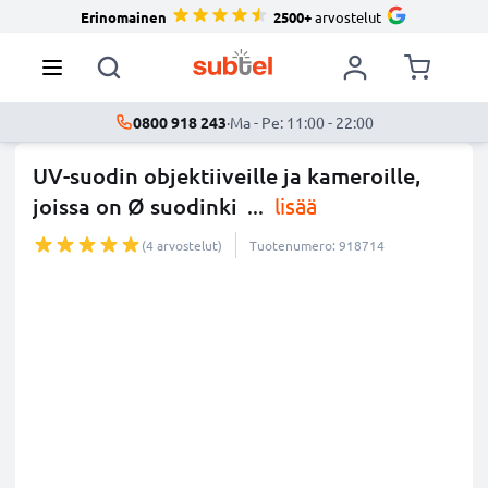
Erinomainen
2500+
arvostelut
0800 918 243
·
Ma - Pe: 11:00 - 22:00
UV-suodin objektiiveille ja kameroille,
joissa on Ø suodinki
...
lisää
(4 arvostelut)
Tuotenumero: 918714