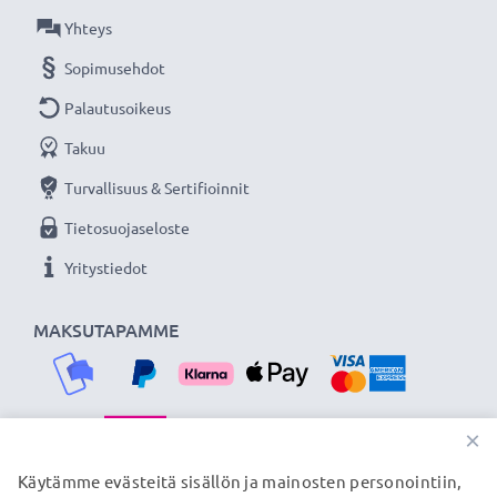
Olemme vuonna 2004 perustettu kansainvälinen
Yhteys
verkkokauppa, joka tarjoaa laadukkaita tuotteita, ja
Sopimusehdot
siksi tarjoamme 36 kuukauden takuun!
Palautusoikeus
Takuu
Turvallisuus & Sertifioinnit
Tietosuojaseloste
Yritystiedot
MAKSUTAPAMME
×
TOIMITUSKUMPPANIMME
Käytämme evästeitä sisällön ja mainosten personointiin,