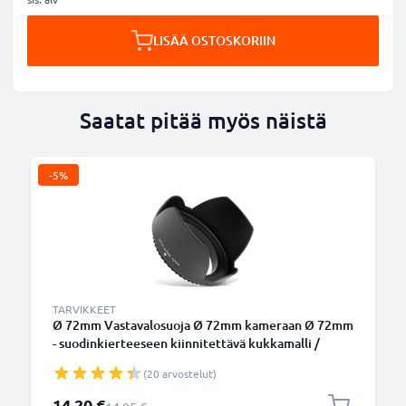
LISÄÄ OSTOSKORIIN
Saatat pitää myös näistä
-5%
TARVIKKEET
Ø 72mm Vastavalosuoja Ø 72mm kameraan Ø 72mm
- suodinkierteeseen kiinnitettävä kukkamalli /
tulppaani / terälehti vastavalosuoja tuotemerkiltä
(20 arvostelut)
CELLONIC
Erikoishinta
14,20 €