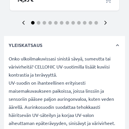
YLEISKATSAUS
Onko ulkoilmakuvissasi sinistä sävyä, sumeutta tai
värivirheitä? CELLONIC UV-suotimilla lisäät kuviisi
kontrastia ja terävyyttä.
UV-suodin on ihanteellinen erityisesti
maisemakuvaukseen paikoissa, joissa linssiin ja
sensoriin pääsee paljon auringonvaloa, kuten veden
äärellä. Aurinkosuodin suodattaa tehokkaasti
häiritsevän UV-säteilyn ja korjaa UV-valon
aiheuttaman epäterävyyden, sinisävyt ja värivirheet.