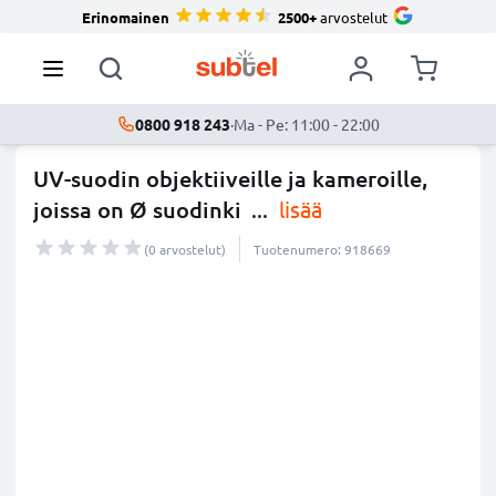
Erinomainen
2500+
arvostelut
0800 918 243
·
Ma - Pe: 11:00 - 22:00
UV-suodin objektiiveille ja kameroille,
joissa on Ø suodinki
...
lisää
(0 arvostelut)
Tuotenumero: 918669