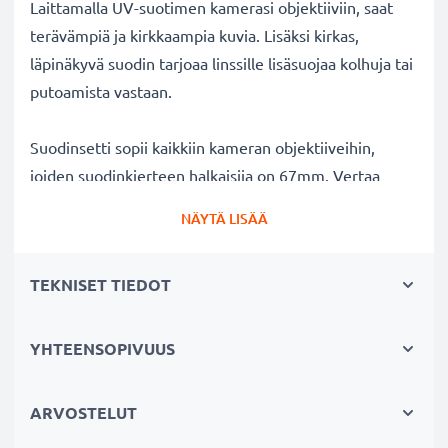
Laittamalla UV-suotimen kamerasi objektiiviin, saat
terävämpiä ja kirkkaampia kuvia. Lisäksi kirkas,
läpinäkyvä suodin tarjoaa linssille lisäsuojaa kolhuja tai
putoamista vastaan.
Suodinsetti sopii kaikkiin kameran objektiiveihin,
joiden suodinkierteen halkaisija on 67mm. Vertaa
objektiivisi merkkiä tuotteemme
NÄYTÄ LISÄÄ
yhteensopivuustietoihin.
TEKNISET TIEDOT
Parempi kuvanlaatu väreistä tai
valotuksesta tinkimättä:
✔ Terävämpiä ja kirkkaampia kuvia: korjaa UV-valon
YHTEENSOPIVUUS
aiheuttaman epäterävyyden, sinisävyt ja värivirheet
✔ Alkuperäinen värintoisto: kirkas suodin,
ARVOSTELUT
värineutraali lasi