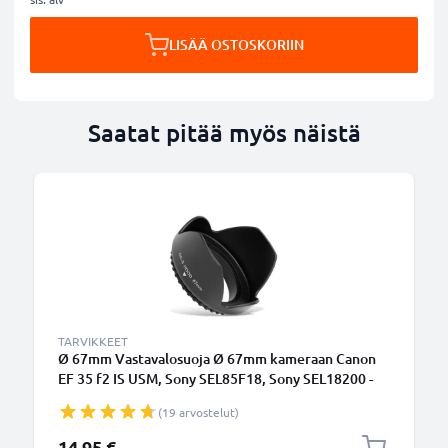
LISÄÄ OSTOSKORIIN
Saatat pitää myös näistä
TARVIKKEET
Ø 67mm Vastavalosuoja Ø 67mm kameraan Canon
EF 35 f2 IS USM, Sony SEL85F18, Sony SEL18200 -
suodinkierteeseen kiinnitettävä kukkamalli /
(19 arvostelut)
tulppaani / terälehti vastavalosuoja tuotemerkiltä
CELLONIC
14,95 €