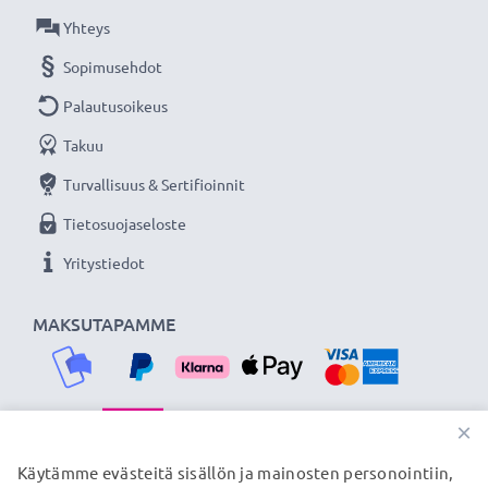
Olemme vuonna 2004 perustettu kansainvälinen
Yhteys
verkkokauppa, joka tarjoaa laadukkaita tuotteita, ja
Sopimusehdot
siksi tarjoamme 36 kuukauden takuun!
Palautusoikeus
Takuu
Turvallisuus & Sertifioinnit
Tietosuojaseloste
Yritystiedot
MAKSUTAPAMME
×
TOIMITUSKUMPPANIMME
Käytämme evästeitä sisällön ja mainosten personointiin,