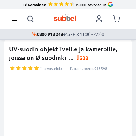
Erinomainen
2500+
arvostelut
0800 918 243
·
Ma - Pe: 11:00 - 22:00
UV-suodin objektiiveille ja kameroille,
joissa on Ø suodinki
...
lisää
(1 arvostelut)
Tuotenumero: 918598