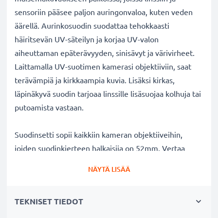
sensoriin pääsee paljon auringonvaloa, kuten veden
äärellä. Aurinkosuodin suodattaa tehokkaasti
häiritsevän UV-säteilyn ja korjaa UV-valon
aiheuttaman epäterävyyden, sinisävyt ja värivirheet.
Laittamalla UV-suotimen kamerasi objektiiviin, saat
terävämpiä ja kirkkaampia kuvia. Lisäksi kirkas,
läpinäkyvä suodin tarjoaa linssille lisäsuojaa kolhuja tai
putoamista vastaan.
Suodinsetti sopii kaikkiin kameran objektiiveihin,
joiden suodinkierteen halkaisija on 52mm. Vertaa
objektiivisi merkkiä tuotteemme
NÄYTÄ LISÄÄ
yhteensopivuustietoihin.
TEKNISET TIEDOT
Parempi kuvanlaatu väreistä tai
valotuksesta tinkimättä: