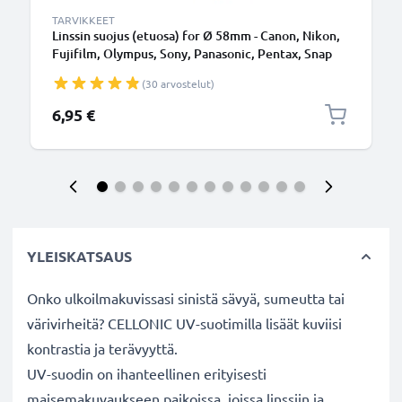
TARVIKKEET
Linssin suojus (etuosa) for Ø 58mm - Canon, Nikon,
Fujifilm, Olympus, Sony, Panasonic, Pentax, Snap
On: Inside handle / Central Pinch Suojus Kansi
(30 arvostelut)
6,95 €
YLEISKATSAUS
Onko ulkoilmakuvissasi sinistä sävyä, sumeutta tai
värivirheitä? CELLONIC UV-suotimilla lisäät kuviisi
kontrastia ja terävyyttä.
UV-suodin on ihanteellinen erityisesti
maisemakuvaukseen paikoissa, joissa linssiin ja