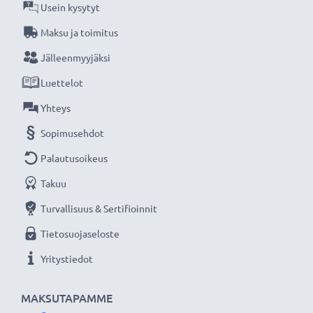
Usein kysytyt
kiinnittää vielä linssisuojus, toinen suodin tai
Maksu ja toimitus
vastavalosuodin
Jälleenmyyjäksi
★ 3 vuoden takuu ★
Luettelot
Olemme vuonna 2004 perustettu kansainvälinen
Yhteys
verkkokauppa, joka tarjoaa laadukkaita tuotteita, ja
Sopimusehdot
siksi tarjoamme 36 kuukauden takuun!
Palautusoikeus
Takuu
Turvallisuus & Sertifioinnit
Tietosuojaseloste
Yritystiedot
MAKSUTAPAMME