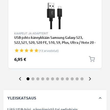
KAAPELIT JA ADAPTERIT
USB-johto kännykkään Samsung Galaxy S23,
S22,S21, S20, S20 FE, S10, S9, Plus, Ultra / Note 20 -
USB C Type C, 3A, 1m latausjohto. Musta Nylon
(13 arvostelut)
datakaapeli
6,95 €
YLEISKATSAUS
Liitä USB-hiiri, näppäimistö tai peliohjain