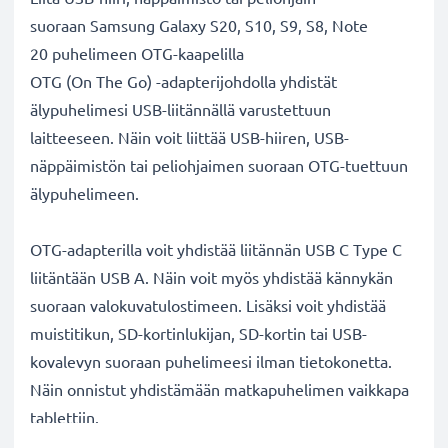
suoraan Samsung Galaxy S20, S10, S9, S8, Note
20 puhelimeen OTG-kaapelilla
OTG (On The Go) -adapterijohdolla yhdistät
älypuhelimesi USB-liitännällä varustettuun
laitteeseen. Näin voit liittää USB-hiiren, USB-
näppäimistön tai peliohjaimen suoraan OTG-tuettuun
älypuhelimeen.
OTG-adapterilla voit yhdistää liitännän USB C Type C
liitäntään USB A. Näin voit myös yhdistää kännykän
suoraan valokuvatulostimeen. Lisäksi voit yhdistää
muistitikun, SD-kortinlukijan, SD-kortin tai USB-
kovalevyn suoraan puhelimeesi ilman tietokonetta.
Näin onnistut yhdistämään matkapuhelimen vaikkapa
tablettiin.