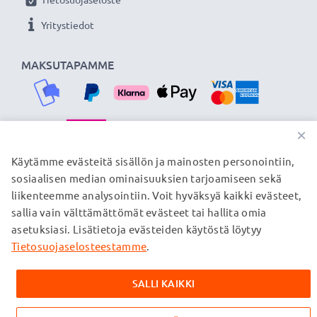
verkkokauppa, joka tarjoaa laadukkaita tuotteita, ja
siksi tarjoamme 36 kuukauden takuun!
Yritystiedot
MAKSUTAPAMME
×
TOIMITUSKUMPPANIMME
Käytämme evästeitä sisällön ja mainosten personointiin,
sosiaalisen median ominaisuuksien tarjoamiseen sekä
liikenteemme analysointiin. Voit hyväksyä kaikki evästeet,
sallia vain välttämättömät evästeet tai hallita omia
© subtel.fi 2026
asetuksiasi. Lisätietoja evästeiden käytöstä löytyy
Kaikki hinnat sisältävät arvonlisäveron, mutta ei
toimituskuluja. Kaikki sivuillamme mainitut tavaramerkit ovat
Tietosuojaselosteestamme
.
omistajiensa rekisteröimiä tavaramerkkejä, ja ne mainitaan
verkkosivuillamme ainoastaan tuotteitamme koskevan
SALLI KAIKKI
tiedon vuoksi.