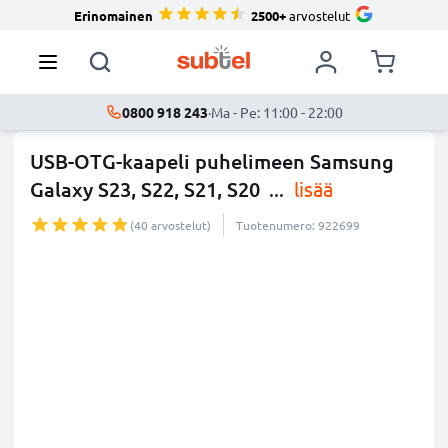
Erinomainen
2500+
arvostelut
0800 918 243
·
Ma - Pe: 11:00 - 22:00
USB-OTG-kaapeli puhelimeen Samsung
Galaxy S23, S22, S21, S20
...
lisää
(40 arvostelut)
Tuotenumero: 922699