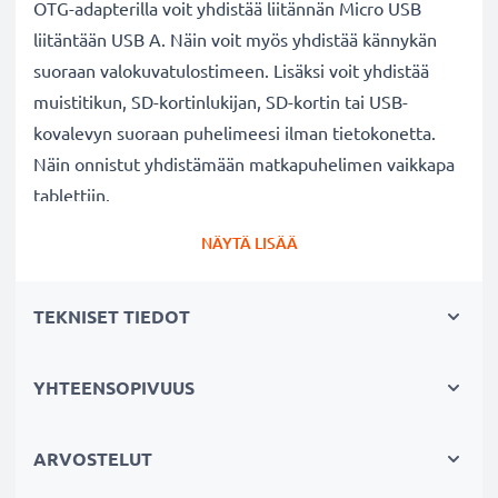
OTG-adapterilla voit yhdistää liitännän Micro USB
liitäntään USB A. Näin voit myös yhdistää kännykän
suoraan valokuvatulostimeen. Lisäksi voit yhdistää
muistitikun, SD-kortinlukijan, SD-kortin tai USB-
kovalevyn suoraan puhelimeesi ilman tietokonetta.
Näin onnistut yhdistämään matkapuhelimen vaikkapa
tablettiin.
NÄYTÄ LISÄÄ
✔
Haluatko ohjata matkapuhelintasi hiirellä ja
helpottaa tekstin kirjoittamista näppäimistöllä?
TEKNISET TIEDOT
Liitä USB-näppäimistö tai USB-hiiri puhelimeesi.
Vaikka näyttö olisi viallinen etkä voi enää käyttää
laitetta, voit silti avata näytön lukituksen ja tallentaa
YHTEENSOPIVUUS
tärkeimmät tiedostosi.
ARVOSTELUT
✔
Pelaatko paljon matkapuhelimellasi?