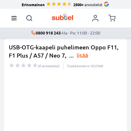
Erinomainen
2500+
arvostelut
0800 918 243
·
Ma - Pe: 11:00 - 22:00
USB-OTG-kaapeli puhelimeen Oppo F11,
F1 Plus / A57 / Neo 7,
...
lisää
(0 arvostelut)
Tuotenumero: 922568