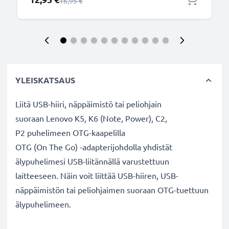
Normaali hinta
16,95 €
YLEISKATSAUS
Liitä USB-hiiri, näppäimistö tai peliohjain
suoraan Lenovo K5, K6 (Note, Power), C2,
P2 puhelimeen OTG-kaapelilla
OTG (On The Go) -adapterijohdolla yhdistät
älypuhelimesi USB-liitännällä varustettuun
laitteeseen. Näin voit liittää USB-hiiren, USB-
näppäimistön tai peliohjaimen suoraan OTG-tuettuun
älypuhelimeen.