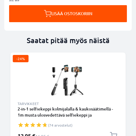
LISÄÄ OSTOSKORIIN
Saatat pitää myös näistä
-24%
TARVIKKEET
2-in-1 selfiekeppi kolmijalalla & kaukosäätimellä -
1m musta ulosvedettävä selfiekeppi ja
kokoontaitettava kolmijalka bluetooth-
(74 arvostelut)
kaukosäätimellä puhelimelle ja kameralle -
iPhonelle, GoProlle, Androidille ynm.
Erikoishinta
12,95 €