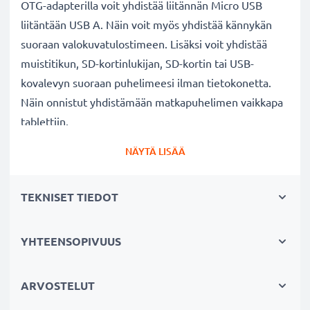
OTG-adapterilla voit yhdistää liitännän Micro USB
liitäntään USB A. Näin voit myös yhdistää kännykän
suoraan valokuvatulostimeen. Lisäksi voit yhdistää
muistitikun, SD-kortinlukijan, SD-kortin tai USB-
kovalevyn suoraan puhelimeesi ilman tietokonetta.
Näin onnistut yhdistämään matkapuhelimen vaikkapa
tablettiin.
NÄYTÄ LISÄÄ
✔
Haluatko ohjata matkapuhelintasi hiirellä ja
helpottaa tekstin kirjoittamista näppäimistöllä?
TEKNISET TIEDOT
Liitä USB-näppäimistö tai USB-hiiri puhelimeesi.
Vaikka näyttö olisi viallinen etkä voi enää käyttää
laitetta, voit silti avata näytön lukituksen ja tallentaa
YHTEENSOPIVUUS
tärkeimmät tiedostosi.
ARVOSTELUT
✔
Pelaatko paljon matkapuhelimellasi?