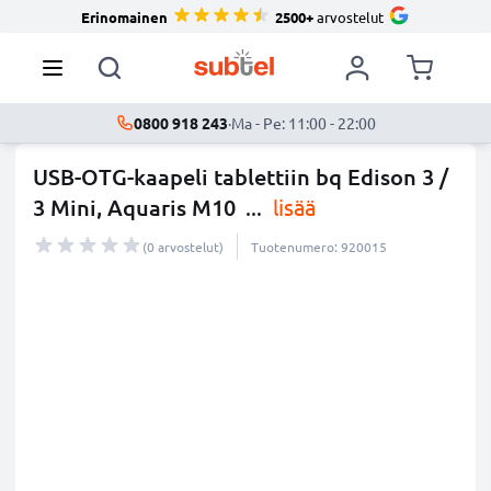
Erinomainen
2500+
arvostelut
0800 918 243
·
Ma - Pe: 11:00 - 22:00
USB-OTG-kaapeli tablettiin bq Edison 3 /
3 Mini, Aquaris M10
...
lisää
(0 arvostelut)
Tuotenumero: 920015