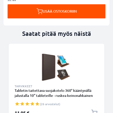
LISÄÄ OSTOSKORIIN
Saatat pitää myös näistä
TARVIKKEET
Tabletin taitettava suojakotelo 360° kääntyvällä
jalustalla 10” tableteille - ruskea keinonahkainen
tabletin kotelo tuotemerkiltä subtel
(26 arvostelut)
11,95 €