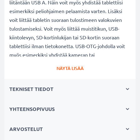
liitäntään USB A. Näin voit myös yhdistää tablettiisi
esimerkiksi peliohjaimen pelaamista varten. Lisäksi
voit liittää tabletin suoraan tulostimeen valokuvien
tulostamiseksi. Voit myös liittää muistitikun, USB-
kiintolevyn, SD-kortinlukijan tai SD-kortin suoraan
tablettiisi ilman tietokonetta. USB-OTG-johdolla voit
myös esimerkiksi yhdistää kameran tai
matkapuhelimen tablettiisi.
NÄYTÄ LISÄÄ
✔
Haluatko ohjata tablettiasi hiirellä tai kirjoittaa
TEKNISET TIEDOT
näppäimistöllä?
Liitä USB-näppäimistö tai USB-hiiri tablettiisi. Lisäksi
vaikka näyttö olisi viallinen etkä voi enää käyttää
YHTEENSOPIVUUS
laitetta, voit silti avata näytön lukituksen ja tallentaa
tärkeimmät tiedostosi.
ARVOSTELUT