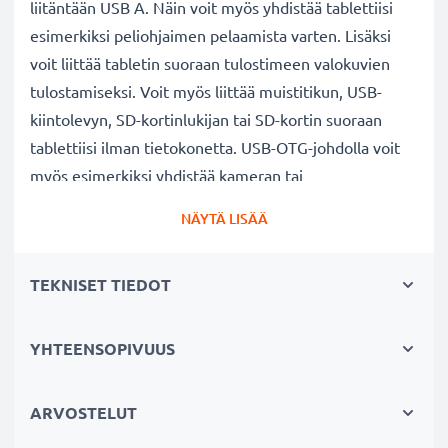
liitäntään USB A. Näin voit myös yhdistää tablettiisi
esimerkiksi peliohjaimen pelaamista varten. Lisäksi
voit liittää tabletin suoraan tulostimeen valokuvien
tulostamiseksi. Voit myös liittää muistitikun, USB-
kiintolevyn, SD-kortinlukijan tai SD-kortin suoraan
tablettiisi ilman tietokonetta. USB-OTG-johdolla voit
myös esimerkiksi yhdistää kameran tai
matkapuhelimen tablettiisi.
NÄYTÄ LISÄÄ
✔
Haluatko ohjata tablettiasi hiirellä tai kirjoittaa
TEKNISET TIEDOT
näppäimistöllä?
Liitä USB-näppäimistö tai USB-hiiri tablettiisi. Lisäksi
vaikka näyttö olisi viallinen etkä voi enää käyttää
YHTEENSOPIVUUS
laitetta, voit silti avata näytön lukituksen ja tallentaa
tärkeimmät tiedostosi.
ARVOSTELUT