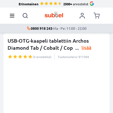
Erinomainen
2500+
arvostelut
0800 918 243
·
Ma - Pe: 11:00 - 22:00
USB-OTG-kaapeli tablettiin Archos
Diamond Tab / Cobalt / Cop
...
lisää
(3 arvostelut)
Tuotenumero: 917369