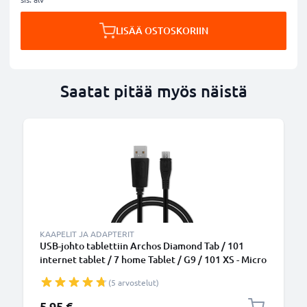
LISÄÄ OSTOSKORIIN
Saatat pitää myös näistä
KAAPELIT JA ADAPTERIT
USB-johto tablettiin Archos Diamond Tab / 101
internet tablet / 7 home Tablet / G9 / 101 XS - Micro
USB, 1m latausjohto. Musta PVC USB-kaapeli
(5 arvostelut)
5,95 €