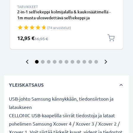
TARVIKKEET
2-in-1 selfiekeppi kolmijalalla & kaukosäätimellä -
1m musta ulosvedettävä selfiekeppi ja
kokoontaitettava kolmijalka bluetooth-
(74 arvostelut)
kaukosäätimellä puhelimelle ja kameralle -
iPhonelle, GoProlle, Androidille ynm.
Erikoishinta
12,95 €
Normaali hinta
16,95 €
YLEISKATSAUS
USB-johto Samsung kännykkään, tiedonsiirtoon ja
lataukseen
CELLONIC USB-kaapelilla siirrät tiedostoja ja lataat
puhelimen Samsung Xcover 4 / Xcover 3 / Xcover 2 /
Xcover 1. Voit siirtää tärkeät kuvat, videot ja tiedostot