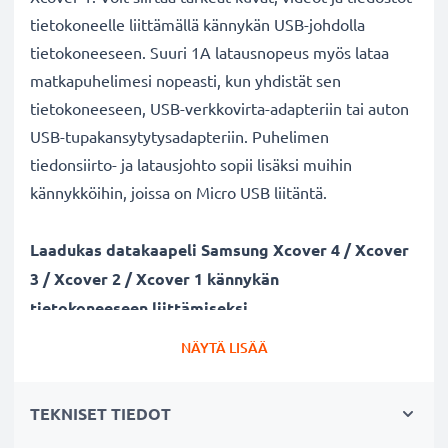
tietokoneelle liittämällä kännykän USB-johdolla
tietokoneeseen. Suuri 1A latausnopeus myös lataa
matkapuhelimesi nopeasti, kun yhdistät sen
tietokoneeseen, USB-verkkovirta-adapteriin tai auton
USB-tupakansytytysadapteriin. Puhelimen
tiedonsiirto- ja latausjohto sopii lisäksi muihin
kännykköihin, joissa on Micro USB liitäntä.
Laadukas datakaapeli Samsung Xcover 4 / Xcover
3 / Xcover 2 / Xcover 1 kännykän
tietokoneeseen liittämiseksi
✔ Turvallinen tiedonsiirto - johto dokumenttien,
NÄYTÄ LISÄÄ
kuvien, videoiden ja musiikin turvalliseen
tietokoneelle siirtämiseen
TEKNISET TIEDOT
✔ Ohjelmistopäivitykset - suuren tietomäärän siirto