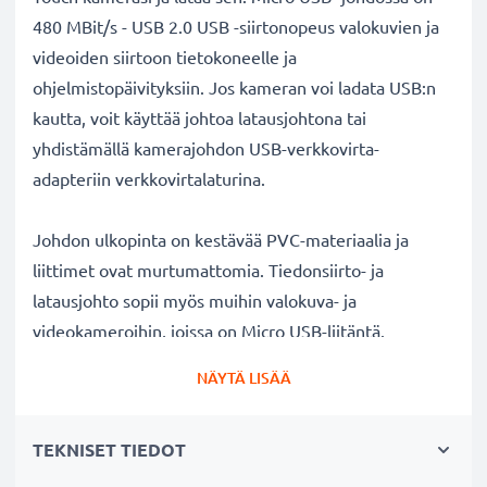
480 MBit/s - USB 2.0 USB -siirtonopeus valokuvien ja
videoiden siirtoon tietokoneelle ja
ohjelmistopäivityksiin. Jos kameran voi ladata USB:n
kautta, voit käyttää johtoa latausjohtona tai
yhdistämällä kamerajohdon USB-verkkovirta-
adapteriin verkkovirtalaturina.
Johdon ulkopinta on kestävää PVC-materiaalia ja
liittimet ovat murtumattomia. Tiedonsiirto- ja
latausjohto sopii myös muihin valokuva- ja
videokameroihin, joissa on Micro USB-liitäntä.
Täydellinen uutena liitäntäjohtona tai varajohtona
NÄYTÄ LISÄÄ
kameralaukkuun.
TEKNISET TIEDOT
Polaroid
kameran lataus- ja datakaapeli 1m
USB
✔ Nopea 1A USB 2.0 lataus - lataa nopeasti kameran