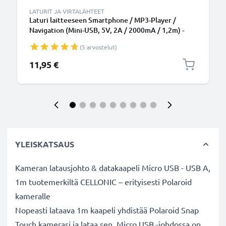
LATURIT JA VIRTALÄHTEET
Laturi laitteeseen Smartphone / MP3-Player /
Navigation (Mini-USB, 5V, 2A / 2000mA / 1,2m) -
10W, 2A / 2000mA, 1,2m latausjohto, laturi
(5 arvostelut)
11,95 €
YLEISKATSAUS
Kameran latausjohto & datakaapeli Micro USB - USB A,
1m tuotemerkiltä CELLONIC – erityisesti Polaroid
kameralle
Nopeasti lataava 1m kaapeli yhdistää Polaroid Snap
Touch kamerasi ja lataa sen. Micro USB -johdossa on