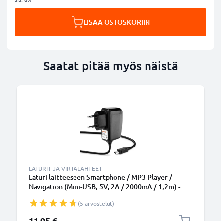
LISÄÄ OSTOSKORIIN
Saatat pitää myös näistä
LATURIT JA VIRTALÄHTEET
Laturi laitteeseen Smartphone / MP3-Player /
Navigation (Mini-USB, 5V, 2A / 2000mA / 1,2m) -
10W, 2A / 2000mA, 1,2m latausjohto, laturi
(5 arvostelut)
11,95 €