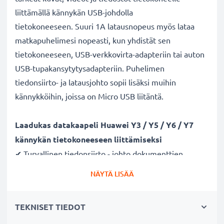
liittämällä kännykän USB-johdolla
tietokoneeseen. Suuri 1A latausnopeus myös lataa
matkapuhelimesi nopeasti, kun yhdistät sen
tietokoneeseen, USB-verkkovirta-adapteriin tai auton
USB-tupakansytytysadapteriin. Puhelimen
tiedonsiirto- ja latausjohto sopii lisäksi muihin
kännykköihin, joissa on Micro USB liitäntä.
Laadukas datakaapeli Huawei Y3 / Y5 / Y6 / Y7
kännykän tietokoneeseen liittämiseksi
✔ Turvallinen tiedonsiirto - johto dokumenttien,
kuvien, videoiden ja musiikin turvalliseen
NÄYTÄ LISÄÄ
tietokoneelle siirtämiseen
✔ Ohjelmistopäivitykset - suuren tietomäärän siirto
TEKNISET TIEDOT
suurella 480 MBit/s - USB 2.0 nopeudella
✔ Nopea tiedonsiirto - tiedonsiirtokaapeli uusimmalla