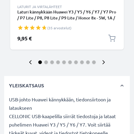
LATURIT JA VIRTALÄHTEET
Laturi kännykkään Huawei Y3 / Y5 / Y6 / Y7 / Y7 Pro
/ P7 Lite / P8, P8 Lite / P9 Lite / Honor 8x - 5W, 1A /
1000mA, 1.1m latausjohto, laturi
(35 arvostelut)
9,95 €
YLEISKATSAUS
USB-johto Huawei kännykkään, tiedonsiirtoon ja
lataukseen
CELLONIC USB-kaapelilla siirrät tiedostoja ja lataat
puhelimen Huawei Y3 / Y5 / Y6 / Y7. Voit siirtää
tärkeät kuvat, videot ja tiedostot tietokoneelle