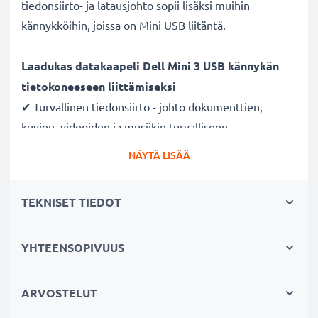
tiedonsiirto- ja latausjohto sopii lisäksi muihin
kännykköihin, joissa on Mini USB liitäntä.
Laadukas datakaapeli Dell Mini 3 USB kännykän
tietokoneeseen liittämiseksi
✔ Turvallinen tiedonsiirto - johto dokumenttien,
kuvien, videoiden ja musiikin turvalliseen
tietokoneelle siirtämiseen
NÄYTÄ LISÄÄ
✔ Ohjelmistopäivitykset - suuren tietomäärän siirto
suurella 480 MBit/s - USB 2.0 nopeudella
TEKNISET TIEDOT
✔ Nopea tiedonsiirto - tiedonsiirtokaapeli uusimmalla
USB 2.0 versiolla
✔ Yhteensopiva myös aiempien USB-versioiden
YHTEENSOPIVUUS
kanssa
ARVOSTELUT
Nopea 1A USB-latausjohto