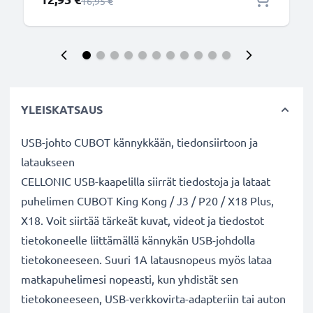
Normaali hinta
16,95 €
YLEISKATSAUS
USB-johto CUBOT kännykkään, tiedonsiirtoon ja
lataukseen
CELLONIC USB-kaapelilla siirrät tiedostoja ja lataat
puhelimen CUBOT King Kong / J3 / P20 / X18 Plus,
X18. Voit siirtää tärkeät kuvat, videot ja tiedostot
tietokoneelle liittämällä kännykän USB-johdolla
tietokoneeseen. Suuri 1A latausnopeus myös lataa
matkapuhelimesi nopeasti, kun yhdistät sen
tietokoneeseen, USB-verkkovirta-adapteriin tai auton