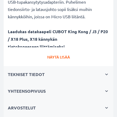
USB-tupakansytytysadapteriin. Puhelimen
tiedonsiirto- ja latausjohto sopii lisäksi muihin
kännykköihin, joissa on Micro USB liitäntä.
Laadukas datakaapeli CUBOT King Kong / J3 / P20
/ X18 Plus, X18 kännykän
tietokoneeseen liittämiseksi
✔ Turvallinen tiedonsiirto - johto dokumenttien,
NÄYTÄ LISÄÄ
kuvien, videoiden ja musiikin turvalliseen
tietokoneelle siirtämiseen
TEKNISET TIEDOT
✔ Ohjelmistopäivitykset - suuren tietomäärän siirto
suurella 480 MBit/s - USB 2.0 nopeudella
✔ Nopea tiedonsiirto - tiedonsiirtokaapeli uusimmalla
YHTEENSOPIVUUS
USB 2.0 versiolla
✔ Yhteensopiva myös aiempien USB-versioiden
ARVOSTELUT
kanssa