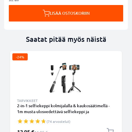
LISÄÄ OSTOSKORIIN
Saatat pitää myös näistä
-24%
TARVIKKEET
2-in-1 selfiekeppi kolmijalalla & kaukosäätimellä -
1m musta ulosvedettävä selfiekeppi ja
kokoontaitettava kolmijalka bluetooth-
(74 arvostelut)
kaukosäätimellä puhelimelle ja kameralle -
iPhonelle, GoProlle, Androidille ynm.
Erikoishinta
12,95 €