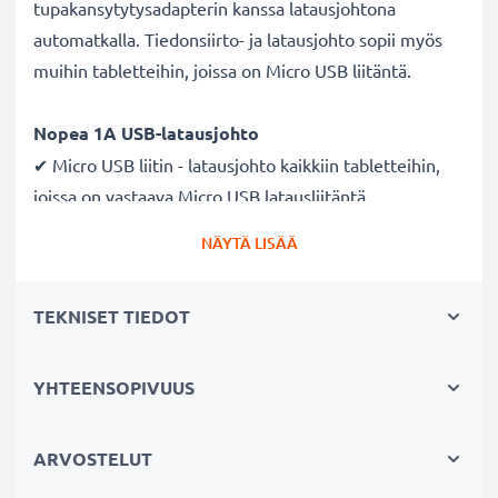
tupakansytytysadapterin kanssa latausjohtona
automatkalla. Tiedonsiirto- ja latausjohto sopii myös
muihin tabletteihin, joissa on Micro USB liitäntä.
Nopea 1A USB-latausjohto
✔ Micro USB liitin - latausjohto kaikkiin tabletteihin,
joissa on vastaava Micro USB latausliitäntä
✔ Nopea latausjohto - suuri 1A latausnopeus
NÄYTÄ LISÄÄ
✔ Kestävä - taipuisa ja murtumaton virtajohto sekä
murtumattomat liitimet
TEKNISET TIEDOT
Laadukas datakaapeli tabletin
tietokoneeseen liittämiseksi
YHTEENSOPIVUUS
✔ Turvallinen tiedonsiirto - dokumenttien, valokuvien,
videoiden ja musiikin turvalliseen
ARVOSTELUT
tietokoneelle siirtämiseen